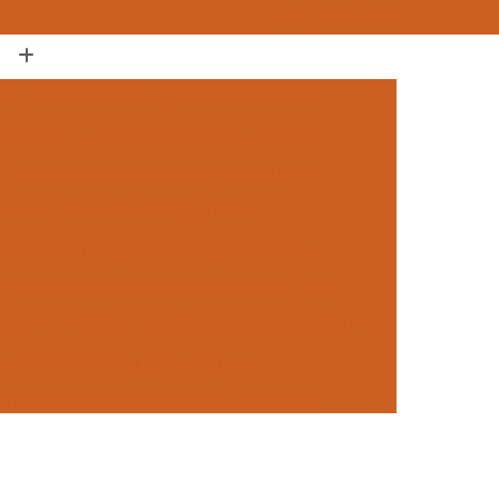
(11) 4747-4537
a
Alopécia Androgenética Masculina
escência
Alopécia Genética Feminina
Alopecia Androgenética em Mulheres
ulino
Calvície Androgenética
Calvície Androgenética Mogi das Cruzes
Especialista em Calvície Masculina Lapa
Suzano
Médico para Calvície Mogi das Cruzes
Queda de Cabelo Mogi das Cruzes
Tratamento de Calvície Feminina Lapa
 para Mulheres Mogi das Cruzes
ra a Calvície Suzano