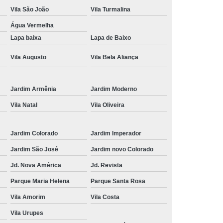
clínica especialista em tricologia dos cilios Centro
Vila São João
Vila Turmalina
Cruzes
Tricologia do Cabelo Suzano
tricologia dos fios Brás Cubas
Água Vermelha
 e Terapia Capilar
Tricologia Estetica
Lapa baixa
Lapa de Baixo
tricologia medica Socorro
ueda de Cabelo
Dermatologista Tricologista
Vila Augusto
Vila Bela Aliança
médico especialista em tricologia avançada Jd. São
de Cabelo Tricologista
Tricologista
Luiz
ricologista Lapa
Tricologista Mogi das Cruzes
médico especialista em tricologia para queda de cabelo
Jardim Armênia
Jardim Moderno
eludo
Jardim Estela
Tricologista para Particular
Vila Natal
Vila Oliveira
ricologista Perto de Mim
Tricologista Suzano
tricologia queda de cabelo Vila Correa Vila Pereta
Jardim Colorado
Jardim Imperador
tricologia avançada Vila Laura
Jardim São José
Jardim novo Colorado
tricologia dos cilios Jardim Selma Helena
Jd. Nova América
Jd. Revista
tricologia avançada clínica Jd. Nova América
Parque Maria Helena
Parque Santa Rosa
tricologia clinica Alto do Ipiranga
Vila Amorim
Vila Costa
tricologia e terapia capilar clínica Jd. Cacique
Vila Urupes