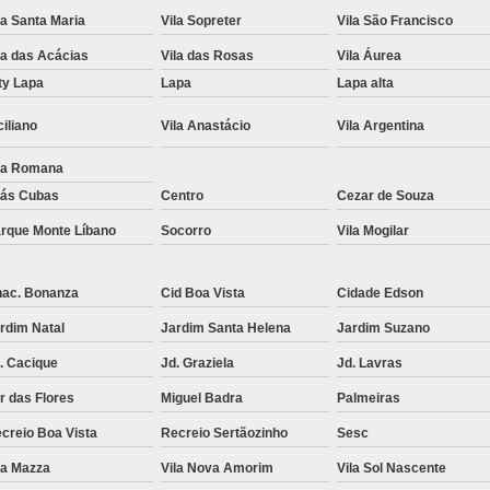
la Santa Maria
Vila Sopreter
Vila São Francisco
Tricologia do Cabelo Mogi das 
la das Acácias
Vila das Rosas
Vila Áurea
Tricologia dos Fios
Tricologia
ty Lapa
Lapa
Lapa alta
Tricologia Integrativa
Tricologia Q
ciliano
Vila Anastácio
Vila Argentina
Médico Tricologista
Medico 
la Romana
Tricologista Crescimento de Cabelo
T
ás Cubas
Centro
Cezar de Souza
Tricologista para Couro Cab
rque Monte Líbano
Socorro
Vila Mogilar
Tricologista para Queda de Cabelo
T
ac. Bonanza
Cid Boa Vista
Cidade Edson
rdim Natal
Jardim Santa Helena
Jardim Suzano
. Cacique
Jd. Graziela
Jd. Lavras
r das Flores
Miguel Badra
Palmeiras
creio Boa Vista
Recreio Sertãozinho
Sesc
la Mazza
Vila Nova Amorim
Vila Sol Nascente