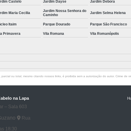
rdim Castelo
Jardim Dayse
Jardim Debora
Jardim Nossa Senhora do
rdim Maria Cecilia
Jardim Selma Helena
Caminho
cleo Itaim
Parque Dourado
Parque São Francisco
la Primavera
Vila Romana
Vila Romanópolis
parcial ou total, mesmo citando nossos links, é proibida sem a autorização do autor. Crime de vi
Cabelo na Lapa
H
ar – Sala 603
 Suzano
Rua
as 18:30