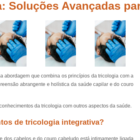
belo
va: Soluções Avançadas pa
Tratamento para Calvície Feminina Mo
 para
Tratamento para 
abelo
Tratamento Queda de Cabelo Mascu
ia
Clinica de Recuperação Capi
tas
Clinica Especial
Clinica Especializada em Tratamento 
Clinica para Tratamento Capilar
uma abordagem que combina os princípios da tricologia com a
Clinica para Tratame
reensão abrangente e holística da saúde capilar e do couro
Clinica para Tratamento Capilar Su
Mesoterapia Capilar Feminin
 conhecimentos da tricologia com outros aspectos da saúde.
Mesoterapia Capilar para Hom
s de tricologia integrativa?
Mesoterapia para Cabelo
Mesoterapia para Cabelo Mogi das 
úde dos cabelos e do couro cabeludo está intimamente ligada