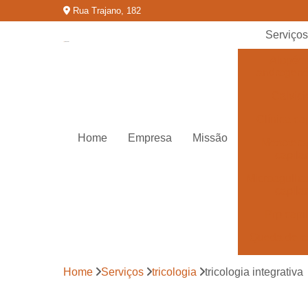
Rua Trajano, 182
Serviço
Alopéci
androgené
Calvíci
Clínica cap
Home
Empresa
Missão
Mesotera
capilar
Microagulh
capilar
Prp capi
Queda de c
Tratamentos
Home
Serviços
tricologia
tricologia integrativa
calvíci
Tratamentos