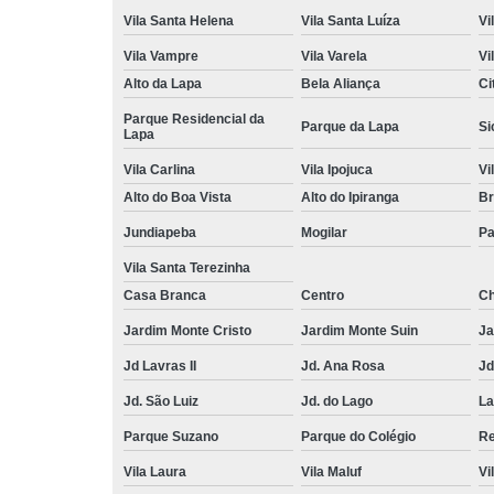
Vila Santa Helena
Vila Santa Luíza
Vi
Vila Vampre
Vila Varela
Vi
Alto da Lapa
Bela Aliança
Ci
Parque Residencial da
Parque da Lapa
Si
Lapa
Vila Carlina
Vila Ipojuca
Vi
Alto do Boa Vista
Alto do Ipiranga
Br
Jundiapeba
Mogilar
Pa
Vila Santa Terezinha
Casa Branca
Centro
Ch
Jardim Monte Cristo
Jardim Monte Suin
Ja
Jd Lavras II
Jd. Ana Rosa
Jd
Jd. São Luiz
Jd. do Lago
La
Parque Suzano
Parque do Colégio
Re
Vila Laura
Vila Maluf
Vi