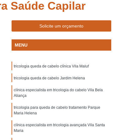
ra Saúde Capilar
gi das Cruzes
Tratamento para Calvo Lapa
Eflúvio Telógeno Suzano
lino Suzano
Clinica de Medicina Capilar
Solicite um orçamento
lar
Clinica de Tratamento Capilar
MENU
izada em Queda de Cabelo
Capilar
Clinica para Reconstrução Capilar
tricologia queda de cabelo clínica Vila Maluf
Clinica para Tratamento Capilar Lapa
nto Capilar Mogi das Cruzes
tricologia queda de cabelo Jardim Helena
zano
Clinica para Tratamento de Cabelo
clínica especialista em tricologia do cabelo Vila Bela
Aliança
a
Mesoterapia Capilar Masculina
tricologia para queda de cabelo tratamento Parque
ens
Mesoterapia no Couro Cabeludo
Maria Helena
Mesoterapia para Cabelo Lapa
clínica especialista em tricologia avançada Vila Santa
Maria
Cruzes
Mesoterapia para Cabelo Suzano