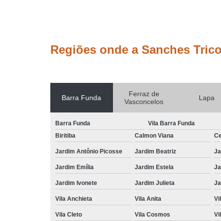
Regiões onde a Sanches Trico
Ferraz de
Barra Funda
Lapa
Vasconcelos
Barra Funda
Vila Barra Funda
Biritiba
Calmon Viana
Ce
Jardim Antônio Picosse
Jardim Beatriz
Ja
Jardim Emília
Jardim Estela
Ja
Jardim Ivonete
Jardim Julieta
Ja
Vila Anchieta
Vila Anita
Vi
Vila Cleto
Vila Cosmos
Vi