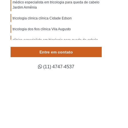
Mesoterapia para o Couro Cabeludo
médico especialista em tricologia para queda de cabelo
Jardim Armênia
belo
Mesoterapia Queda de Cabelo
tricologia clinica clínica Cidade Edson
o
Microagulhamento Capilar Masculino
tricologia dos fios clínica Vila Augusto
cia
Microagulhamento no Couro Cabeludo
clínica especialista em tricologia para queda de cabelo
Microagulhamento para Cabelo Lapa
Jardim D Manoel
ara Cabelo Mogi das Cruzes
Entre em contato
clínica especialista em tricologia medica Chac. Bonanza
uzano
Microagulhamento para Calvície
(11) 4747-4537
clínica especialista em tricologia dos fios Vila Varela
Microagulhamento para Crescimento Capilar
médico especialista em tricologia clinica Lapa
 Cabelo
Plasma para Queda de Cabelo
clínica especialista em tricologia queda de cabelo
Prp no Couro Cabeludo
Prp para Cabelo
Jardim São José
a Calvicie
Prp para Calvicie Lapa
clínica especialista em tricologia avançada Jardim
Cruzes
Prp para Calvicie Suzano
Cândida
ma Capilar
Queda Capilar por Dengue Lapa
clínica especialista em tricologia dos fios Cidade Edson