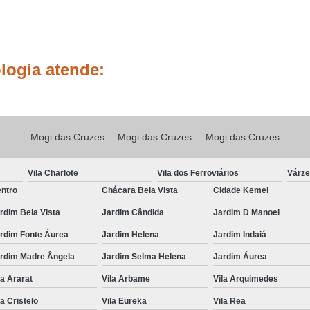
Tratamento para Cabelo Natural Cr
Tratamento par
logia atende:
Tratamento para Cre
Tratamento para Crescer Cabelo S
Tratamento para Crescimento de Cabel
Mogi das Cruzes
Mogi das Cruzes
Mogi das Cruzes
Tratamento contra Queda de Cabelo
Tratamento para Cabelo Cain
Vila Charlote
Vila dos Ferroviários
Várze
Tratamento para Queda de Cabelo
ntro
Chácara Bela Vista
Cidade Kemel
Tratamento para Queda de Cabelo Lapa
rdim Bela Vista
Jardim Cândida
Jardim D Manoel
Tratamento para Qued
rdim Fonte Áurea
Jardim Helena
Jardim Indaiá
Tratamento para 
rdim Madre Ângela
Jardim Selma Helena
Jardim Áurea
Tratamento para Queda e Cresci
la Ararat
Vila Arbame
Vila Arquimedes
la Cristelo
Vila Eureka
Vila Rea
Tricologia Capilar
Tricologia