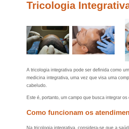
crescer ca
Tricologia Integrati
Tratamentos
queda de c
Tricolog
Tricologis
A tricologia integrativa pode ser definida como 
medicina integrativa, uma vez que visa uma comp
cabeludo.
Este é, portanto, um campo que busca integrar os
Como funcionam os atendimento
Na tricologia integrativa, considera-se que a sa