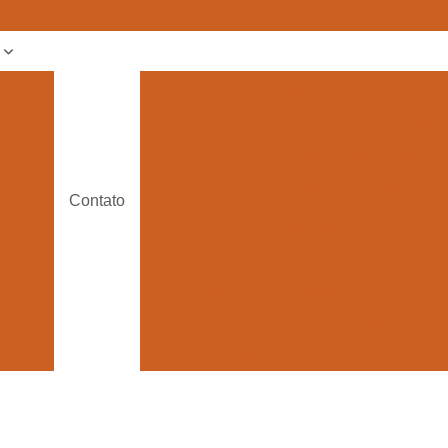
s
a
Alopécia Androgenética Feminin
tica
Alopécia Androgenética na Adol
e
Alopecia Androgenetica Frontal
ilar
Alopecia no Cabelo Masc
Contato
pia
Calvície Androgenética Lapa
Calvície Androgenética Suzano
amento
Especialista para Calvície em Homens 
lar
Profissional Que Trata 
abelo
Soluções para Calvície Lapa
 para
Tratamento de Calvície
e
Tratamento pa
 para