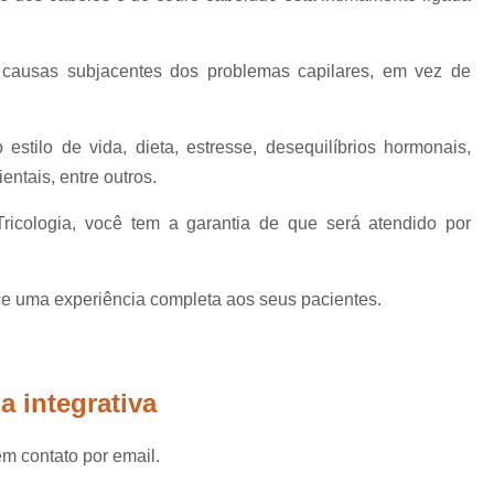
Mesoterapia para Calvície
Mesoterapia para Queda de Ca
s causas subjacentes dos problemas capilares, em vez de
Microagulhamento Capilar Feminin
Microagulhamento Capilar para Alope
estilo de vida, dieta, estresse, desequilíbrios hormonais,
Microagulhamento para Cabelo
entais, entre outros.
Microagulhamento p
icologia, você tem a garantia de que será atendido por
Microagulhamento para Cabelo S
Microagulhamento para Crescer Cabelo
ece uma experiência completa aos seus pacientes.
Microagulhamento para Queda de
Plasma Rico em Plaquetas para Cabelo
Prp para Calvície
Prp par
a integrativa
Prp para Calvicie Mogi das 
em contato por email.
Prp para Queda de Cabelo
Prp Plas