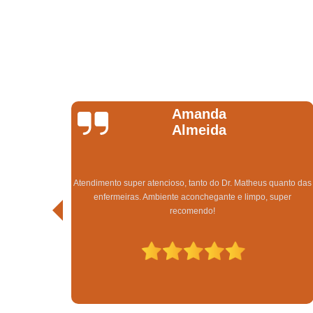
Gabriele Da Silva
Gomes
Super indico o tratamento capilar na clínica Sanches Tricologia
uanto das
obtive excelente resultado em apenas 3 meses de tratamento.
uper
Sempre tive pouquíssimo cabelo e afetava demais a minha
autoestima, estou extremamente satisfeita.