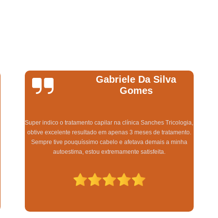
Queda Capilar Pós Cirur
Queda de Cabelo em Homens Suzan
Queda de Cabelo Excessiva Lapa
Queda de Cabelo Masculino Lapa
Queda de Cabelo Pós Gravidez Mogi das
Tratamento para Queda de Ca
Vilma Henrique
Tratamento para Queda de Cabelo Ex
Depois de sofrer a anos com falhas desesperadoras no meu
couro cabeludo e gastar dinheiro com fórmulas milagrosas,
Tratamento Capilar para Cal
encontrei o Dr. Matheus da Clínica Sanches e, desde a primeira
,
consulta, tive certeza de estar fazendo a escolha certa! Além de
Tratamento contra Calvície 
uma excelente comunicação, ele está por dentro das últimas
tecnologias para fazer nossos cabelos voltarem a crescer! Em 3
Tratamento de Calvície
Tratamento de
meses meus cabelos pararam de cair e não tenho mais falhas!
Tratamento para Calvície Lapa
Estou muito satisfeita com toda a equipe que cuida da gente
com muito carinho e profissionalismo! Eu recomendo!
Tratamento para Calvície Mogi das 
Tratamento Capilar de Crescimen
Tratamento de Regeneração Capi