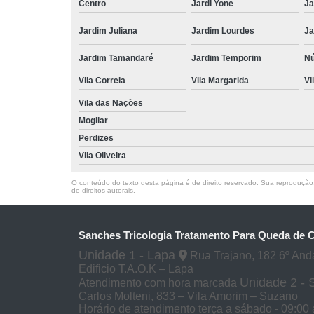
Centro
Jardi Yone
Ja
Jardim Juliana
Jardim Lourdes
Ja
Jardim Tamandaré
Jardim Temporim
Nú
Vila Correia
Vila Margarida
Vi
Vila das Nações
Mogilar
Perdizes
Vila Oliveira
O conteúdo do texto desta página é de direito reservado. Sua reprodução, 
de direitos autorais
.
Sanches Tricologia Tratamento Para Queda de 
Unidade 1 - Lapa
Rua Trajano, 182 6º And
Edificio T.A.O.K – Lapa
Unidade 2 -
Atendimento com hora marcada
Carlos Molteni, 833 – Vila Amorim – Suzano
Horário de atendimento terça a sábado - 09:00 