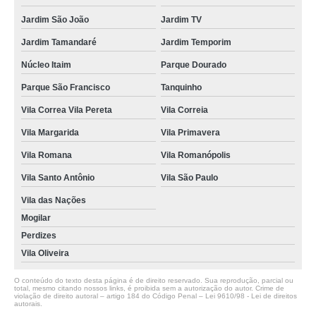
Jardim São João
Jardim TV
Jardim Tamandaré
Jardim Temporim
Núcleo Itaim
Parque Dourado
Parque São Francisco
Tanquinho
Vila Correa Vila Pereta
Vila Correia
Vila Margarida
Vila Primavera
Vila Romana
Vila Romanópolis
Vila Santo Antônio
Vila São Paulo
Vila das Nações
Mogilar
Perdizes
Vila Oliveira
O conteúdo do texto desta página é de direito reservado. Sua reprodução, parcial ou
total, mesmo citando nossos links, é proibida sem a autorização do autor. Crime de
violação de direito autoral – artigo 184 do Código Penal –
Lei 9610/98 - Lei de direitos
autorais
.