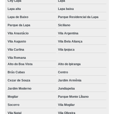
City Lapa
Lapa
tratamento de alopecia no cabelo masculino Vila São Paulo
Lapa alta
Lapa baixa
alopécia androgenética na adolescência Vila Varela
Lapa de Baixo
Parque Residencial da Lapa
tratamento de alopécia androgenética masculina Parque Monte Líbano
Parque da Lapa
Siciliano
alopecia no cabelo masculino Lapa baixa
Vila Anastácio
Vila Argentina
tratamentos para alopecia androgenética em mulheres Vila Rea
Vila Augusto
Vila Bela Aliança
tratamento de calvície androgenética Vila Cristelo
Vila Carlina
Vila Ipojuca
tratamentos para alopécia padrão feminino Vila Margarida
Vila Romana
alopécia genética feminina Vila Cosmos
Alto do Boa Vista
Alto do Ipiranga
alopécia androgenética na adolescência tratamento Jardim Debora
Brás Cubas
Centro
Cezar de Souza
Jardim Armênia
alopecia no cabelo masculino tratamento Jardim Itamarati
Jardim Moderno
Jundiapeba
alopécia padrão feminino tratamento Cid Boa Vista
Mogilar
Parque Monte Líbano
alopécia androgenética feminina tratamento Parque da Lapa
Socorro
Vila Mogilar
alopécia androgênica tratamento Vila Bela Aliança
Vila Natal
Vila Oliveira