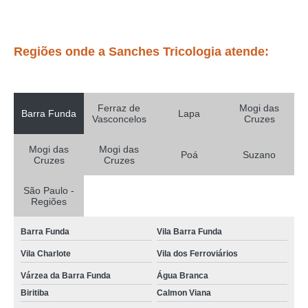
tratamentos para alopécia androgenética na adolescência Cezar de Souza
calvície androgenética tratamento Jd. Cacique
Regiões onde a Sanches Tricologia atende:
tratamento de alopécia androgênica Vila Urupes
alopécia androgenética masculina tratamento Jardim Estela
Ferraz de
Mogi das
Barra Funda
Lapa
tratamento de alopécia androgenética masculina Alto da Lapa
Vasconcelos
Cruzes
alopecia androgenética em mulheres Jardim Bela Vista
Mogi das
Mogi das
Poá
Suzano
Cruzes
Cruzes
tratamentos para alopecia androgenética em mulheres Biritiba
tratamentos para alopecia no cabelo masculino Parque São Francisco
São Paulo -
Regiões
alopecia no cabelo masculino tratamento Várzea da Barra Funda
tratamento de alopécia androgenética feminina Jardim Armênia
Barra Funda
Vila Barra Funda
Vila Charlote
Vila dos Ferroviários
tratamentos para alopécia androgenética masculina Vila Correa Vila Pereta
Várzea da Barra Funda
Água Branca
tratamentos para calvície androgenética Jardim Temporim
Biritiba
Calmon Viana
alopecia androgenetica frontal Lar das Flores