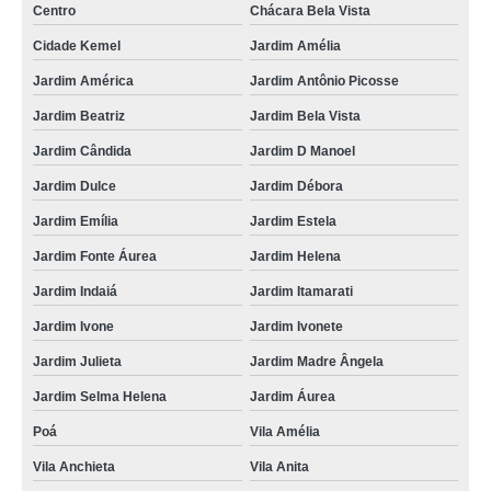
Centro
Chácara Bela Vista
alopecia no cabelo masculino Jardim TV
Cidade Kemel
Jardim Amélia
tratamento de alopécia androgênica Vila das Nações
Jardim América
Jardim Antônio Picosse
tratamento de alopecia androgenetica frontal Jardim Santa Helena
Jardim Beatriz
Jardim Bela Vista
alopécia androgenética feminina Jardim Lourdes
Jardim Cândida
Jardim D Manoel
tratamento de alopecia androgenetica frontal Parque da Lapa
Jardim Dulce
Jardim Débora
calvície androgenética tratamento Jardim São José
Jardim Emília
Jardim Estela
tratamentos para alopecia no cabelo masculino Parque Dourado
Jardim Fonte Áurea
Jardim Helena
tratamento de alopecia androgenética em mulheres Jardim Antônio Picosse
Jardim Indaiá
Jardim Itamarati
tratamentos para alopécia androgênica Jd. Graziela
Jardim Ivone
Jardim Ivonete
alopécia androgênica Brás Cubas
Jardim Julieta
Jardim Madre Ângela
Jardim Selma Helena
Jardim Áurea
alopecia androgenética em mulheres Jd Lavras II
Poá
Vila Amélia
calvície androgenética Jardim Suzano
Vila Anchieta
Vila Anita
alopécia androgenética na adolescência Parque da Lapa