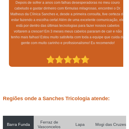
Depois de sofrer a anos com falhas desesperadoras no meu couro
cabeludo e gastar dinheiro com fórmulas milagrosas, encontrei o Dr.
Matheus da Clínica Sanches e, desde a primeira consulta, tive certeza de
estar fazendo a escolha certa! Além de uma excelente comunicação, ele
está por dentro das últimas tecnologias para fazer nossos cabelos
voltarem a crescer! Em 3 meses meus cabelos pararam de cair e não
tenho mais falhas! Estou muito satisfeita com toda a equipe que cuida da
gente com muito carinho e profissionalismo! Eu recomendo!
Regiões onde a Sanches Tricologia atende:
Ferraz de
Barra Funda
Lapa
Mogi das Cruzes
Vasconcelos