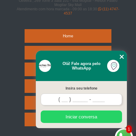
Oliveira , 269 Torre 3 Sala 101 - Vila Mogilar - Helbor Patteo
Mogilar Sky Mall
Atendimento com hora marcada - 09:00 as 18:30
(11) 4747-
4537
Home
Empresa
Olá! Fale agora pelo
WhatsApp
Missão
Serviços
Insira seu telefone
Contato
Iniciar conversa
Mapa do site
1