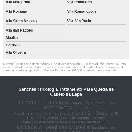
Vila Margarida
Vila Primavera
Vila Romana
Vila Romanópolis
Vila Santo Antônio
Vila São Paulo
Vila das Nações
Mogilar
Perdizes
Vila Oliveira
O conteúdo do texto desta página é de direito reservado. Sua reprodução, parcial ou total,
mesmo citando nossos links, é proibida sem a autorização do autor. Crime de violação de
direito autoral – artigo 184 do Código Penal –
Lei 9610/98 - Lei de direitos autorais
.
Sanches Tricologia Tratamento Para Queda de
Cabelo na Lapa
Unidade 1 - Lapa
Rua Trajano, 182 6º Andar – Sala
603 Edificio T.A.O.K – Lapa
Unidade 2 - Suzano
Atendimento com hora marcada
Rua Carlos Molteni, 833 – Vila Amorim – Suzano
Horário de atendimento terça a sábado - 09:00 as 18:30
Unidade 3 - Mogi das Cruzes
Rua Manoel de