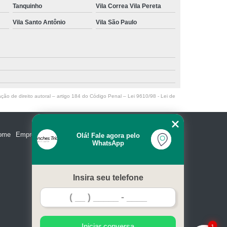
Tanquinho
Vila Correa Vila Pereta
Vila Santo Antônio
Vila São Paulo
ação de direito autoral – artigo 184 do Código Penal –
Lei 9610/98 - Lei de
ome
Empresa
Missão
Serviços
Contato
Mapa do site
Olá! Fale agora pelo
WhatsApp
Insira seu telefone
Iniciar conversa