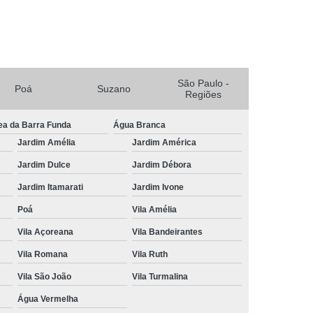
escer
Tratamento para Crescer Cabelo
a Crescer Cabelo Lapa
scer Cabelo Mogi das Cruzes
São Paulo -
Poá
Suzano
uzano
Tratamento para Crescer o Cabelo
Regiões
o
Tratamento Capilar para Queda de Cabelo
ea da Barra Funda
Água Branca
Tratamento Natural para Queda de Cabelo
Jardim Amélia
Jardim América
do
Tratamento para Queda Capilar
Jardim Dulce
Jardim Débora
Tratamento para Queda de Cabelo Feminino
Jardim Itamarati
Jardim Ivone
Poá
Vila Amélia
Tratamento para Queda de Cabelo Masculino
Vila Açoreana
Vila Bandeirantes
a de Cabelo Mogi das Cruzes
Vila Romana
Vila Ruth
Queda de Cabelo Suzano
Vila São João
Vila Turmalina
mento de Cabelo
Tricologia Avançada
Água Vermelha
 do Cabelo
Tricologia do Cabelo Lapa