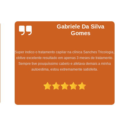
Queda Capilar Pós Cirur
Queda de Cabelo em Homens Suzan
Queda de Cabelo Excessiva Lapa
Vilma Henrique
Queda de Cabelo Masculino Lapa
Depois de sofrer a anos com falhas desesperadoras no meu
Queda de Cabelo Pós Gravidez Mogi das
couro cabeludo e gastar dinheiro com fórmulas milagrosas,
Tratamento para Queda de Ca
encontrei o Dr. Matheus da Clínica Sanches e, desde a primeira
,
consulta, tive certeza de estar fazendo a escolha certa! Além de
Tratamento para Queda de Cabelo Ex
uma excelente comunicação, ele está por dentro das últimas
tecnologias para fazer nossos cabelos voltarem a crescer! Em 3
Tratamento Capilar para Cal
meses meus cabelos pararam de cair e não tenho mais falhas!
Tratamento contra Calvície 
Estou muito satisfeita com toda a equipe que cuida da gente
com muito carinho e profissionalismo! Eu recomendo!
Tratamento de Calvície
Tratamento de
Tratamento para Calvície Lapa
Tratamento para Calvície Mogi das 
Tratamento Capilar de Crescimen
Tratamento de Regeneração Capi