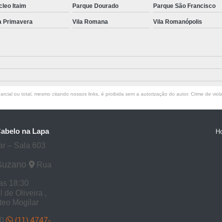
leo Itaim
Parque Dourado
Parque São Francisco
a Primavera
Vila Romana
Vila Romanópolis
rcial ou total, mesmo citando nossos links, é proibida sem a autorização do autor. Crime de viol
Cabelo na Lapa
H
ar – Sala 603
 Suzano
Rua
as 18:30
de Oliveira ,
tteo Mogilar
30
(11) 4747-