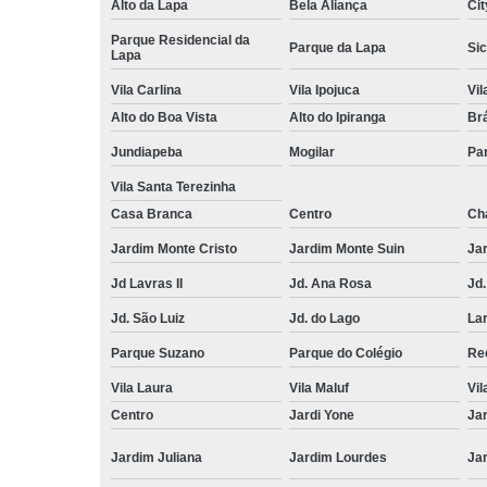
Alto da Lapa
Bela Aliança
Cit
Parque Residencial da
Parque da Lapa
Sic
Lapa
Vila Carlina
Vila Ipojuca
Vi
Alto do Boa Vista
Alto do Ipiranga
Br
Jundiapeba
Mogilar
Pa
Vila Santa Terezinha
Casa Branca
Centro
Ch
Jardim Monte Cristo
Jardim Monte Suin
Jar
Jd Lavras II
Jd. Ana Rosa
Jd.
Jd. São Luiz
Jd. do Lago
Lar
Parque Suzano
Parque do Colégio
Rec
Vila Laura
Vila Maluf
Vil
Centro
Jardi Yone
Ja
Jardim Juliana
Jardim Lourdes
Jar