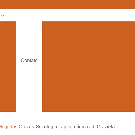
s
a
Alopécia Androgenética Feminin
tica
Alopécia Androgenética na Adol
e
Alopecia Androgenetica Frontal
ilar
Alopecia no Cabelo Masc
Contato
pia
Calvície Androgenética Lapa
Calvície Androgenética Suzano
amento
Especialista para Calvície em Homens 
lar
Profissional Que Trata 
abelo
Soluções para Calvície Lapa
 para
Tratamento de Calvície
e
 Mogi das Cruzes
tricologia capilar clínica Jd. Graziela
Tratamento pa
 para