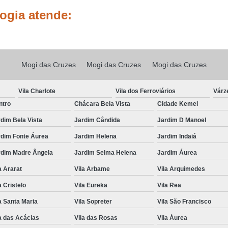
ogia atende:
Tratamento para Cabelo Natural Cr
Tratamento par
Tratamento para Cre
Mogi das Cruzes
Mogi das Cruzes
Mogi das Cruzes
Tratamento para Crescer Cabelo S
Tratamento para Crescimento de Cabel
Vila Charlote
Vila dos Ferroviários
Várz
Tratamento contra Queda de Cabelo
ntro
Chácara Bela Vista
Cidade Kemel
Tratamento para Cabelo Cain
dim Bela Vista
Jardim Cândida
Jardim D Manoel
Tratamento para Queda de Cabelo
rdim Fonte Áurea
Jardim Helena
Jardim Indaiá
rdim Madre Ângela
Jardim Selma Helena
Jardim Áurea
Tratamento para Queda de Cabelo Lapa
a Ararat
Vila Arbame
Vila Arquimedes
Tratamento para Qued
a Cristelo
Vila Eureka
Vila Rea
Tratamento para 
a Santa Maria
Vila Sopreter
Vila São Francisco
Tratamento para Queda e Cresci
a das Acácias
Vila das Rosas
Vila Áurea
Tricologia Capilar
Tricologia