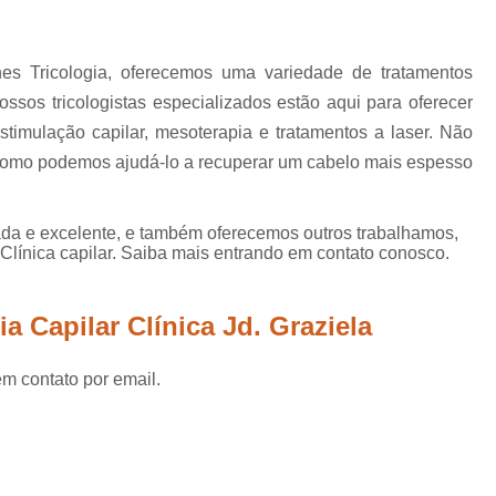
Mesoterapia para Calvície
Mesoterapia para Queda de Ca
es Tricologia, oferecemos uma variedade de tratamentos
Microagulhamento Capilar Feminin
ossos tricologistas especializados estão aqui para oferecer
Microagulhamento Capilar para Alope
stimulação capilar, mesoterapia e tratamentos a laser. Não
Microagulhamento para Cabelo
a como podemos ajudá-lo a recuperar um cabelo mais espesso
Microagulhamento p
da e excelente, e também oferecemos outros trabalhamos,
Microagulhamento para Cabelo S
Clínica capilar. Saiba mais entrando em contato conosco.
Microagulhamento para Crescer Cabelo
Microagulhamento para Queda de
a Capilar Clínica Jd. Graziela
Plasma Rico em Plaquetas para Cabelo
em contato por email.
Prp para Calvície
Prp par
Prp para Calvicie Mogi das 
Prp para Queda de Cabelo
Prp Plas