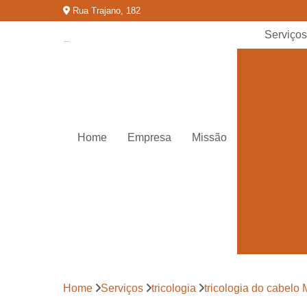
Rua Trajano, 182
Serviço
Alopéci
androgené
Calvíci
Clínica cap
Home
Empresa
Missão
Mesotera
capilar
Microagulh
capilar
Prp capi
Queda de c
Tratamentos
calvíci
Home
Serviços
tricologia
tricologia do cabelo
Tratamentos