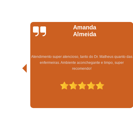
Gabriele Da Silva
Gomes
Super indico o tratamento capilar na clínica Sanches Tricologia
uanto das
obtive excelente resultado em apenas 3 meses de tratamento.
uper
Sempre tive pouquíssimo cabelo e afetava demais a minha
autoestima, estou extremamente satisfeita.