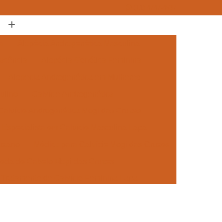
(11) 4747-4537
a
Alopécia Androgenética Masculina
escência
Alopécia Genética Feminina
Alopecia Androgenética em Mulheres
ulino
Calvície Androgenética
Calvície Androgenética Mogi das Cruzes
Especialista em Calvície Masculina Lapa
Suzano
Médico para Calvície Mogi das Cruzes
Queda de Cabelo Mogi das Cruzes
Tratamento de Calvície Feminina Lapa
 para Mulheres Mogi das Cruzes
ra a Calvície Suzano