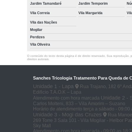
Jardim Tamandaré
Jardim Temporim
Núc
Vila Correia
Vila Margarida
Vil
Vila das Nações
Mogilar
Perdizes
Vila Oliveira
O conteúdo do texto desta página é de direito reservado. Sua reprodução, pa
direitos autorais
.
Sanches Tricologia Tratamento Para Queda de 
Unidade 1 - Lapa
Rua Trajano, 182 6º And
Edificio T.A.O.K – Lapa
Unidade 2 -
Atendimento com hora marcada
Carlos Molteni, 833 – Vila Amorim – Suzano
Horário de atendimento terça a sábado - 09:00 
Unidade 3 - Mogi das Cruzes
Rua Manoel 
269 Torre 3 Sala 101 - Vila Mogilar - Helbor Pa
Sky Mall
Atendimento com hora marcada - 09:00 as 18: