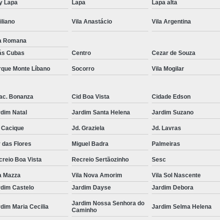
y Lapa
Lapa
Lapa alta
Tricologia do Cabelo Mogi das 
iliano
Vila Anastácio
Vila Argentina
Tricologia dos Fios
Tricologia
la Romana
Tricologia Integrativa
Tricologia Q
ás Cubas
Centro
Cezar de Souza
Médico Tricologista
Medico 
rque Monte Líbano
Socorro
Vila Mogilar
Tricologista Crescimento de Cabelo
T
Tricologista para Couro Cab
ac. Bonanza
Cid Boa Vista
Cidade Edson
Tricologista para Queda de Cabelo
T
dim Natal
Jardim Santa Helena
Jardim Suzano
 Cacique
Jd. Graziela
Jd. Lavras
 das Flores
Miguel Badra
Palmeiras
reio Boa Vista
Recreio Sertãozinho
Sesc
a Mazza
Vila Nova Amorim
Vila Sol Nascente
rdim Castelo
Jardim Dayse
Jardim Debora
Jardim Nossa Senhora do
dim Maria Cecilia
Jardim Selma Helena
Caminho