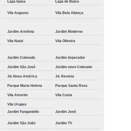
Lapa baixa
Lapa de Baixo
Cruzes
Tricologia do Cabelo Suzano
Vila Augusto
Vila Bela Aliança
 e Terapia Capilar
Tricologia Estetica
ueda de Cabelo
Dermatologista Tricologista
Jardim Armênia
Jardim Moderno
de Cabelo Tricologista
Tricologista
Vila Natal
Vila Oliveira
ricologista Lapa
Tricologista Mogi das Cruzes
eludo
Tricologista para Particular
Jardim Colorado
Jardim Imperador
ricologista Perto de Mim
Tricologista Suzano
Jardim São José
Jardim novo Colorado
Jd. Nova América
Jd. Revista
Parque Maria Helena
Parque Santa Rosa
Vila Amorim
Vila Costa
Vila Urupes
Jardim Fanganiello
Jardim José
Jardim São João
Jardim TV