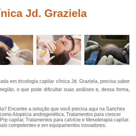
belo
Tratamento para Calvície Feminina Mo
ínica Jd. Graziela
 para
Tratamento para 
abelo
Tratamento Queda de Cabelo Mascu
ia
Clinica de Recuperação Capi
tas
Clinica Especial
Clinica Especializada em Tratamento 
Clinica para Tratamento Capilar
Clinica para Tratame
a em tricologia capilar clínica Jd. Graziela, precisa saber
Clinica para Tratamento Capilar Su
região, o que pode dificultar suas análises e, dessa forma,
Mesoterapia Capilar Feminin
Mesoterapia Capilar para Hom
ziela? Encontre a solução que você precisa aqui na Sanches
, como Alopécia androgenética, Tratamentos para crescer
Mesoterapia para Cabelo
 Prp capilar, Tratamentos para calvície e Mesoterapia capilar.
ionais competentes e em equipamentos inovadores.
Mesoterapia para Cabelo Mogi das 