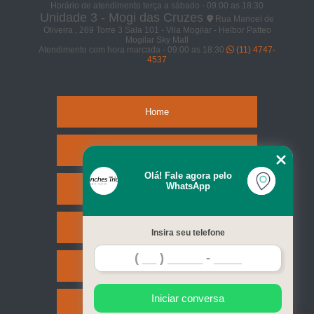
Horário de atendimento terça a sábado - 09:00 as 18:30
Unidade 3 - Mogi das Cruzes
Rua Manoel de
Oliveira , 269 Torre 3 Sala 101 - Vila Mogilar - Helbor Patteo
Mogilar Sky Mall
Atendimento com hora marcada - 09:00 as 18:30
(11) 4747-
4537
Home
Empresa
Olá! Fale agora pelo
WhatsApp
Missão
Serviços
Insira seu telefone
Contato
Iniciar conversa
Mapa do site