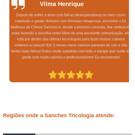
Vilma Henrique
Depois de sofrer a anos com falhas desesperadoras no meu couro
cabeludo e gastar dinheiro com fórmulas milagrosas, encontrei o Dr.
Matheus da Clínica Sanches e, desde a primeira consulta, tive certeza de
estar fazendo a escolha certa! Além de uma excelente comunicação, ele
está por dentro das últimas tecnologias para fazer nossos cabelos
voltarem a crescer! Em 3 meses meus cabelos pararam de cair e não
tenho mais falhas! Estou muito satisfeita com toda a equipe que cuida da
gente com muito carinho e profissionalismo! Eu recomendo!
Regiões onde a Sanches Tricologia atende: