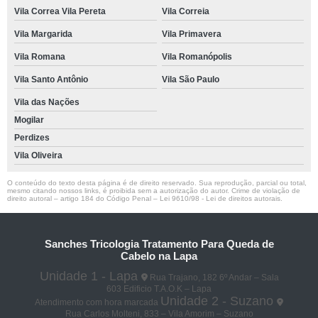
Vila Correa Vila Pereta
Vila Correia
Vila Margarida
Vila Primavera
Vila Romana
Vila Romanópolis
Vila Santo Antônio
Vila São Paulo
Vila das Nações
Mogilar
Perdizes
Vila Oliveira
O conteúdo do texto desta página é de direito reservado. Sua reprodução, parcial ou total,
mesmo citando nossos links, é proibida sem a autorização do autor. Crime de violação de
direito autoral – artigo 184 do Código Penal –
Lei 9610/98 - Lei de direitos autorais
.
Sanches Tricologia Tratamento Para Queda de
Cabelo na Lapa
Unidade 1 - Lapa
Rua Trajano, 182 6º Andar – Sala
603 Edificio T.A.O.K – Lapa
Unidade 2 - Suzano
Atendimento com hora marcada
Rua Carlos Molteni, 833 – Vila Amorim – Suzano