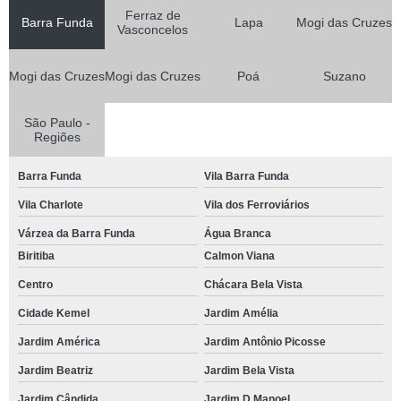
Ferraz de
Barra Funda
Lapa
Mogi das Cruzes
Vasconcelos
Mogi das Cruzes
Mogi das Cruzes
Poá
Suzano
São Paulo -
Regiões
Barra Funda
Vila Barra Funda
Vila Charlote
Vila dos Ferroviários
Várzea da Barra Funda
Água Branca
Biritiba
Calmon Viana
Centro
Chácara Bela Vista
Cidade Kemel
Jardim Amélia
Jardim América
Jardim Antônio Picosse
Jardim Beatriz
Jardim Bela Vista
Jardim Cândida
Jardim D Manoel