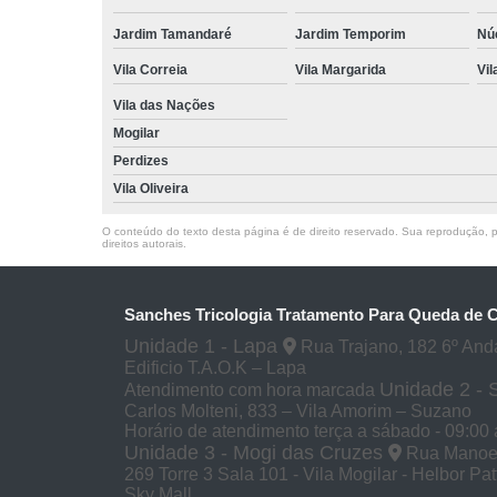
Jardim Tamandaré
Jardim Temporim
Núc
Vila Correia
Vila Margarida
Vil
Vila das Nações
Mogilar
Perdizes
Vila Oliveira
O conteúdo do texto desta página é de direito reservado. Sua reprodução, pa
direitos autorais
.
Sanches Tricologia Tratamento Para Queda de 
Unidade 1 - Lapa
Rua Trajano, 182 6º And
Edificio T.A.O.K – Lapa
Unidade 2 -
Atendimento com hora marcada
Carlos Molteni, 833 – Vila Amorim – Suzano
Horário de atendimento terça a sábado - 09:00 
Unidade 3 - Mogi das Cruzes
Rua Manoel 
269 Torre 3 Sala 101 - Vila Mogilar - Helbor Pa
Sky Mall