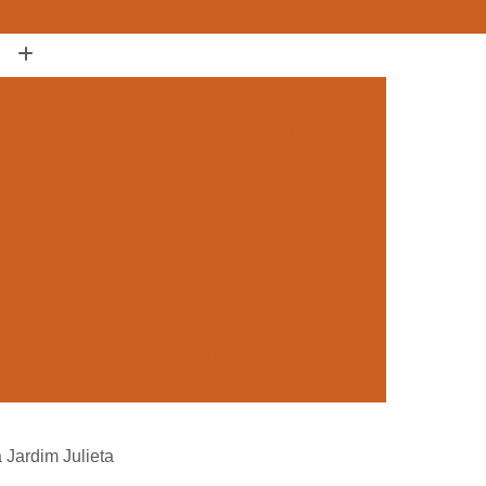
(11) 4747-4537
a
Alopécia Androgenética Masculina
escência
Alopécia Genética Feminina
Alopecia Androgenética em Mulheres
ulino
Calvície Androgenética
Calvície Androgenética Mogi das Cruzes
Especialista em Calvície Masculina Lapa
Suzano
Médico para Calvície Mogi das Cruzes
Queda de Cabelo Mogi das Cruzes
Tratamento de Calvície Feminina Lapa
 para Mulheres Mogi das Cruzes
 Jardim Julieta
ra a Calvície Suzano