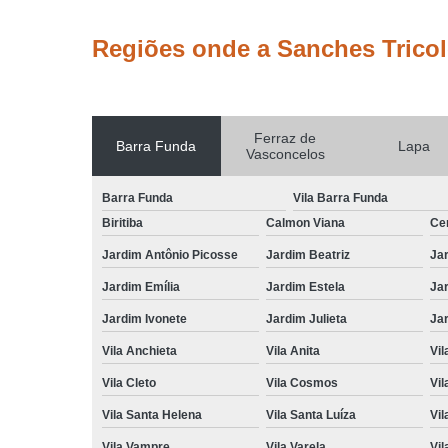
Regiões onde a Sanches Tricol
Ferraz de
Barra Funda
Lapa
Vasconcelos
Barra Funda
Vila Barra Funda
Biritiba
Calmon Viana
Ce
Jardim Antônio Picosse
Jardim Beatriz
Jar
Jardim Emília
Jardim Estela
Ja
Jardim Ivonete
Jardim Julieta
Ja
Vila Anchieta
Vila Anita
Vil
Vila Cleto
Vila Cosmos
Vil
Vila Santa Helena
Vila Santa Luíza
Vil
Vila Vampre
Vila Varela
Vil