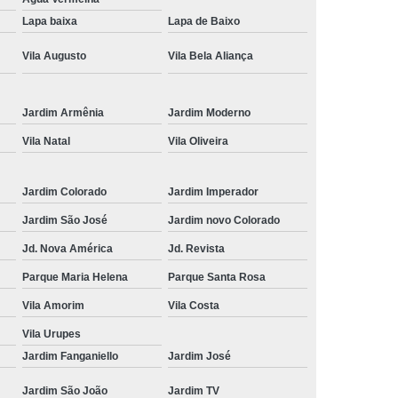
Cruzes
Tricologia do Cabelo Suzano
Lapa baixa
Lapa de Baixo
 e Terapia Capilar
Tricologia Estetica
Vila Augusto
Vila Bela Aliança
ueda de Cabelo
Dermatologista Tricologista
de Cabelo Tricologista
Tricologista
Jardim Armênia
Jardim Moderno
ricologista Lapa
Tricologista Mogi das Cruzes
Vila Natal
Vila Oliveira
eludo
Tricologista para Particular
Jardim Colorado
Jardim Imperador
ricologista Perto de Mim
Tricologista Suzano
Jardim São José
Jardim novo Colorado
Jd. Nova América
Jd. Revista
Parque Maria Helena
Parque Santa Rosa
Vila Amorim
Vila Costa
Vila Urupes
Jardim Fanganiello
Jardim José
Jardim São João
Jardim TV