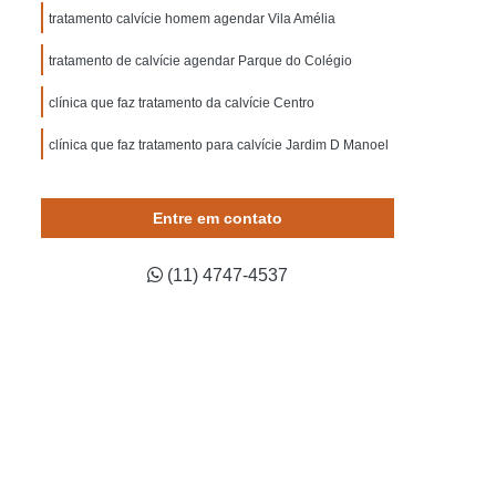
Mesoterapia para o Couro Cabeludo
tratamento calvície homem agendar Vila Amélia
belo
Mesoterapia Queda de Cabelo
tratamento de calvície agendar Parque do Colégio
o
Microagulhamento Capilar Masculino
clínica que faz tratamento da calvície Centro
cia
Microagulhamento no Couro Cabeludo
clínica que faz tratamento para calvície Jardim D Manoel
Microagulhamento para Cabelo Lapa
ara Cabelo Mogi das Cruzes
Entre em contato
uzano
Microagulhamento para Calvície
Microagulhamento para Crescimento Capilar
(11) 4747-4537
 Cabelo
Plasma para Queda de Cabelo
Prp no Couro Cabeludo
Prp para Cabelo
a Calvicie
Prp para Calvicie Lapa
Cruzes
Prp para Calvicie Suzano
ma Capilar
Queda Capilar por Dengue Lapa