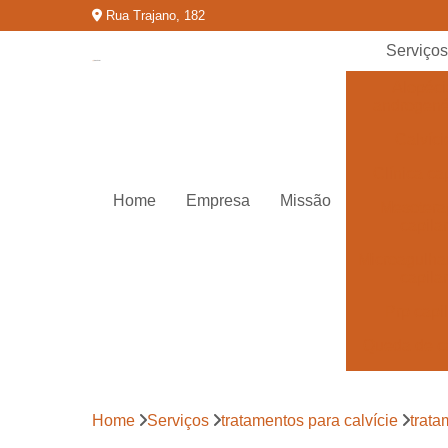
Rua Trajano, 182
Serviço
Alopéci
androgené
Calvíci
Clínica cap
Home
Empresa
Missão
Mesotera
capilar
Microagulh
capilar
Prp capi
Queda de c
Tratamentos
calvíci
Home
Serviços
tratamentos para calvície
trata
Tratamentos