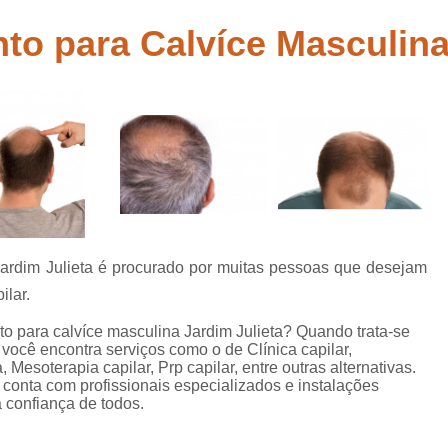
belo
Tratamento para Calvície Feminina Mo
to para Calvíce Masculina
 para
Tratamento para 
abelo
Tratamento Queda de Cabelo Mascu
ia
Clinica de Recuperação Capi
tas
Clinica Especial
Clinica Especializada em Tratamento 
Clinica para Tratamento Capilar
Clinica para Tratame
Jardim Julieta é procurado por muitas pessoas que desejam
Clinica para Tratamento Capilar Su
ilar.
Mesoterapia Capilar Feminin
to para calvíce masculina Jardim Julieta? Quando trata-se
você encontra serviços como o de Clínica capilar,
Mesoterapia Capilar para Hom
Mesoterapia capilar, Prp capilar, entre outras alternativas.
conta com profissionais especializados e instalações
Mesoterapia para Cabelo
 confiança de todos.
Mesoterapia para Cabelo Mogi das 