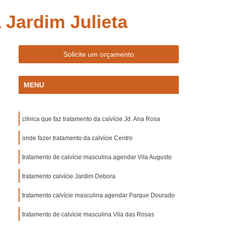
gi das Cruzes
Tratamento para Calvo Lapa
 Jardim Julieta
Eflúvio Telógeno Suzano
lino Suzano
Clinica de Medicina Capilar
Solicite um orçamento
lar
Clinica de Tratamento Capilar
izada em Queda de Cabelo
MENU
Capilar
Clinica para Reconstrução Capilar
Clinica para Tratamento Capilar Lapa
clínica que faz tratamento da calvície Jd. Ana Rosa
nto Capilar Mogi das Cruzes
onde fazer tratamento da calvície Centro
zano
Clinica para Tratamento de Cabelo
tratamento de calvície masculina agendar Vila Augusto
a
Mesoterapia Capilar Masculina
tratamento calvície Jardim Debora
ens
Mesoterapia no Couro Cabeludo
Mesoterapia para Cabelo Lapa
tratamento calvície masculina agendar Parque Dourado
Cruzes
Mesoterapia para Cabelo Suzano
tratamento de calvície masculina Vila das Rosas