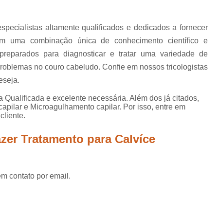
Mesoterapia para Calvície
Mesoterapia para Queda de Ca
specialistas altamente qualificados e dedicados a fornecer
Microagulhamento Capilar Feminin
m uma combinação única de conhecimento científico e
Microagulhamento Capilar para Alope
o preparados para diagnosticar e tratar uma variedade de
roblemas no couro cabeludo. Confie em nossos tricologistas
Microagulhamento para Cabelo
eseja.
Microagulhamento p
a Qualificada e excelente necessária. Além dos já citados,
Microagulhamento para Cabelo S
pilar e Microagulhamento capilar. Por isso, entre em
cliente.
Microagulhamento para Crescer Cabelo
Microagulhamento para Queda de
zer Tratamento para Calvíce
Plasma Rico em Plaquetas para Cabelo
Prp para Calvície
Prp par
em contato por email.
Prp para Calvicie Mogi das 
Prp para Queda de Cabelo
Prp Plas