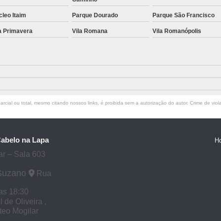
leo Itaim
Parque Dourado
Parque São Francisco
a Primavera
Vila Romana
Vila Romanópolis
rcial ou total, mesmo citando nossos links, é proibida sem a autorização do autor. Crime de viol
Cabelo na Lapa
H
ar – Sala 603
 Suzano
Rua
as 18:30
de Oliveira ,
tteo Mogilar