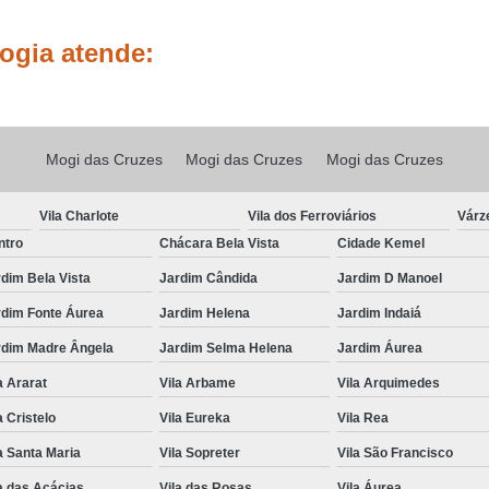
Tratamento para Cabelo Natural Cr
ogia atende:
Tratamento par
Tratamento para Cre
Tratamento para Crescer Cabelo S
Mogi das Cruzes
Mogi das Cruzes
Mogi das Cruzes
Tratamento para Crescimento de Cabel
Vila Charlote
Vila dos Ferroviários
Várz
Tratamento contra Queda de Cabelo
ntro
Chácara Bela Vista
Cidade Kemel
Tratamento para Cabelo Cain
dim Bela Vista
Jardim Cândida
Jardim D Manoel
Tratamento para Queda de Cabelo
rdim Fonte Áurea
Jardim Helena
Jardim Indaiá
Tratamento para Queda de Cabelo Lapa
rdim Madre Ângela
Jardim Selma Helena
Jardim Áurea
Tratamento para Qued
a Ararat
Vila Arbame
Vila Arquimedes
Tratamento para 
a Cristelo
Vila Eureka
Vila Rea
Tratamento para Queda e Cresci
a Santa Maria
Vila Sopreter
Vila São Francisco
Tricologia Capilar
Tricologia
a das Acácias
Vila das Rosas
Vila Áurea