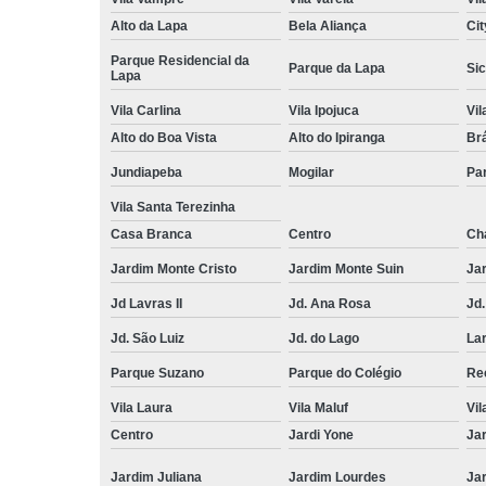
Alto da Lapa
Bela Aliança
Cit
Parque Residencial da
Parque da Lapa
Sic
Lapa
Vila Carlina
Vila Ipojuca
Vi
Alto do Boa Vista
Alto do Ipiranga
Br
Jundiapeba
Mogilar
Pa
Vila Santa Terezinha
Casa Branca
Centro
Ch
Jardim Monte Cristo
Jardim Monte Suin
Jar
Jd Lavras II
Jd. Ana Rosa
Jd.
Jd. São Luiz
Jd. do Lago
Lar
Parque Suzano
Parque do Colégio
Rec
Vila Laura
Vila Maluf
Vil
Centro
Jardi Yone
Ja
Jardim Juliana
Jardim Lourdes
Jar