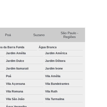
escer
Tratamento para Crescer Cabelo
a Crescer Cabelo Lapa
scer Cabelo Mogi das Cruzes
uzano
Tratamento para Crescer o Cabelo
São Paulo -
Poá
Suzano
Regiões
o
Tratamento Capilar para Queda de Cabelo
ea da Barra Funda
Água Branca
Tratamento Natural para Queda de Cabelo
Jardim Amélia
Jardim América
do
Tratamento para Queda Capilar
Jardim Dulce
Jardim Débora
Tratamento para Queda de Cabelo Feminino
Jardim Itamarati
Jardim Ivone
Tratamento para Queda de Cabelo Masculino
Poá
Vila Amélia
a de Cabelo Mogi das Cruzes
Vila Açoreana
Vila Bandeirantes
Queda de Cabelo Suzano
Vila Romana
Vila Ruth
mento de Cabelo
Tricologia Avançada
Vila São João
Vila Turmalina
 do Cabelo
Tricologia do Cabelo Lapa
Água Vermelha