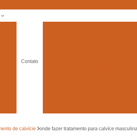
s
a
Alopécia Androgenética Feminin
tica
Alopécia Androgenética na Adol
e
Alopecia Androgenetica Frontal
ilar
Alopecia no Cabelo Masc
Contato
pia
Calvície Androgenética Lapa
Calvície Androgenética Suzano
amento
Especialista para Calvície em Homens 
lar
Profissional Que Trata 
abelo
Soluções para Calvície Lapa
 para
Tratamento de Calvície
e
mento de calvície
onde fazer tratamento para calvíce masculina
Tratamento pa
 para