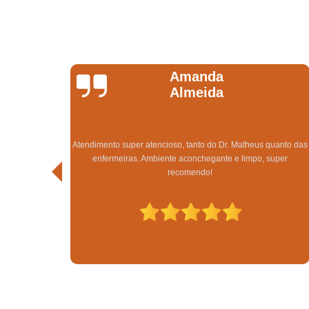
Gabriele Da Silva
Gomes
Super indico o tratamento capilar na clínica Sanches Tricologia
uanto das
obtive excelente resultado em apenas 3 meses de tratamento.
uper
Sempre tive pouquíssimo cabelo e afetava demais a minha
autoestima, estou extremamente satisfeita.