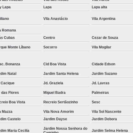
Tricologia do Cabelo Mogi das 
y Lapa
Lapa
Lapa alta
Tricologia dos Fios
Tricologia
iliano
Vila Anastácio
Vila Argentina
Tricologia Integrativa
Tricologia Q
la Romana
Médico Tricologista
Medico 
ás Cubas
Centro
Cezar de Souza
Tricologista Crescimento de Cabelo
T
rque Monte Líbano
Socorro
Vila Mogilar
Tricologista para Couro Cab
ac. Bonanza
Cid Boa Vista
Cidade Edson
Tricologista para Queda de Cabelo
T
dim Natal
Jardim Santa Helena
Jardim Suzano
 Cacique
Jd. Graziela
Jd. Lavras
 das Flores
Miguel Badra
Palmeiras
reio Boa Vista
Recreio Sertãozinho
Sesc
a Mazza
Vila Nova Amorim
Vila Sol Nascente
rdim Castelo
Jardim Dayse
Jardim Debora
Jardim Nossa Senhora do
dim Maria Cecilia
Jardim Selma Helena
Caminho