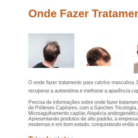
crescer ca
Onde Fazer Tratamen
Tratamentos
queda de c
Tricolog
Tricologis
O onde fazer tratamento para calvíce masculina 
recuperar a autoestima e melhorar a aparência cap
Precisa de informações sobre onde fazer tratamen
de Próteses Capilares, com a Sanches Tricologia, 
Microagulhamento capilar, Alopécia androgenética, 
Apresentando produtos de alto padrão, a empresa 
modernas e em bom estado, conquistando então a