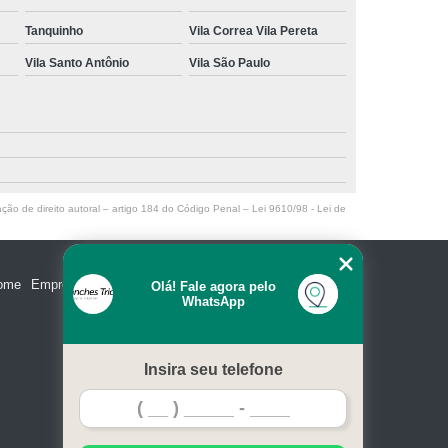
Tanquinho
Vila Correa Vila Pereta
Vila Santo Antônio
Vila São Paulo
ação de direito autoral – artigo 184 do Código Penal –
Lei 9610/98 - Lei de
ome
Empresa
Missão
Serviços
Contato
Mapa do site
Olá! Fale agora pelo
WhatsApp
Insira seu telefone