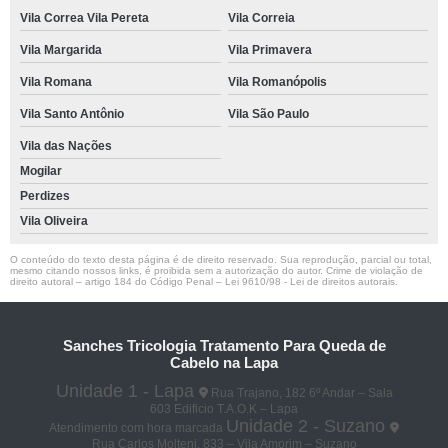
Vila Correa Vila Pereta
Vila Correia
Vila Margarida
Vila Primavera
Vila Romana
Vila Romanópolis
Vila Santo Antônio
Vila São Paulo
Vila das Nações
Mogilar
Perdizes
Vila Oliveira
O conteúdo do texto desta página é de direito reservado. Sua reprodução, parcial ou total,
mesmo citando nossos links, é proibida sem a autorização do autor. Crime de violação de
direito autoral – artigo 184 do Código Penal –
Lei 9610/98 - Lei de direitos autorais
.
Sanches Tricologia Tratamento Para Queda de
Cabelo na Lapa
Unidade 1 - Lapa
Rua Trajano, 182 6º Andar – Sala
603 Edificio T.A.O.K – Lapa
Unidade 2 - Suzano
Atendimento com hora marcada
Rua Carlos Molteni, 833 – Vila Amorim – Suzano