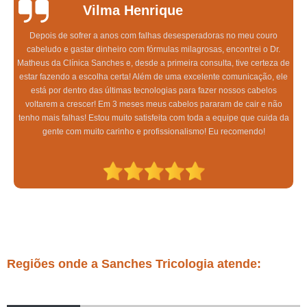
Vilma Henrique
Depois de sofrer a anos com falhas desesperadoras no meu couro
cabeludo e gastar dinheiro com fórmulas milagrosas, encontrei o Dr.
Matheus da Clínica Sanches e, desde a primeira consulta, tive certeza de
estar fazendo a escolha certa! Além de uma excelente comunicação, ele
está por dentro das últimas tecnologias para fazer nossos cabelos
voltarem a crescer! Em 3 meses meus cabelos pararam de cair e não
tenho mais falhas! Estou muito satisfeita com toda a equipe que cuida da
gente com muito carinho e profissionalismo! Eu recomendo!
Regiões onde a Sanches Tricologia atende: