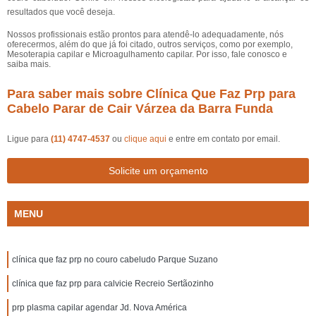
resultados que você deseja.
Nossos profissionais estão prontos para atendê-lo adequadamente, nós
oferecermos, além do que já foi citado, outros serviços, como por exemplo,
Mesoterapia capilar e Microagulhamento capilar. Por isso, fale conosco e
saiba mais.
Para saber mais sobre Clínica Que Faz Prp para
Cabelo Parar de Cair Várzea da Barra Funda
Ligue para
(11) 4747-4537
ou
clique aqui
e entre em contato por email.
Solicite um orçamento
MENU
clínica que faz prp no couro cabeludo Parque Suzano
clínica que faz prp para calvicie Recreio Sertãozinho
prp plasma capilar agendar Jd. Nova América