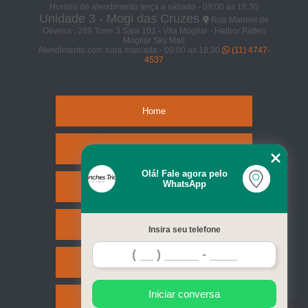
Horário de atendimento terça a sábado - 09:00 as 18:30
Unidade 3 - Mogi das Cruzes
Rua Manoel de
Oliveira , 269 Torre 3 Sala 101 - Vila Mogilar - Helbor Patteo
Mogilar Sky Mall
Atendimento com hora marcada - 09:00 as 18:30
(11) 4747-
4537
Home
Empresa
Olá! Fale agora pelo
WhatsApp
Missão
Serviços
Insira seu telefone
Contato
Iniciar conversa
Mapa do site