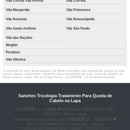
Vila Correa Vila Pereta
Vila Correia
Vila Margarida
Vila Primavera
Vila Romana
Vila Romanópolis
Vila Santo Antônio
Vila São Paulo
Vila das Nações
Mogilar
Perdizes
Vila Oliveira
O conteúdo do texto desta página é de direito reservado. Sua reprodução, parcial ou total,
mesmo citando nossos links, é proibida sem a autorização do autor. Crime de violação de
direito autoral – artigo 184 do Código Penal –
Lei 9610/98 - Lei de direitos autorais
.
Sanches Tricologia Tratamento Para Queda de
Cabelo na Lapa
Unidade 1 - Lapa
Rua Trajano, 182 6º Andar – Sala
603 Edificio T.A.O.K – Lapa
Unidade 2 - Suzano
Atendimento com hora marcada
Rua Carlos Molteni, 833 – Vila Amorim – Suzano
Horário de atendimento terça a sábado - 09:00 as 18:30