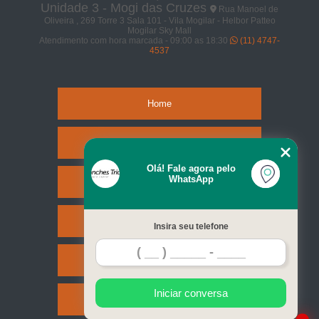
Unidade 3 - Mogi das Cruzes
Rua Manoel de
Oliveira , 269 Torre 3 Sala 101 - Vila Mogilar - Helbor Patteo
Mogilar Sky Mall
Atendimento com hora marcada - 09:00 as 18:30
(11) 4747-
4537
Home
Empresa
Olá! Fale agora pelo
WhatsApp
Missão
Serviços
Insira seu telefone
Contato
Iniciar conversa
Mapa do site