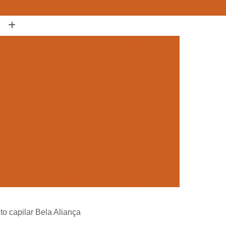
(11) 4747-4537
a
Alopécia Androgenética Masculina
escência
Alopécia Genética Feminina
Alopecia Androgenética em Mulheres
ulino
Calvície Androgenética
Calvície Androgenética Mogi das Cruzes
Especialista em Calvície Masculina Lapa
Suzano
Médico para Calvície Mogi das Cruzes
Queda de Cabelo Mogi das Cruzes
Tratamento de Calvície Feminina Lapa
 para Mulheres Mogi das Cruzes
to capilar Bela Aliança
ra a Calvície Suzano