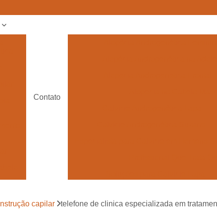
s
a
Alopécia Androgenética Feminin
tica
Alopécia Androgenética na Adol
e
Alopecia Androgenetica Frontal
ilar
Alopecia no Cabelo Masc
Contato
pia
Calvície Androgenética Lapa
Calvície Androgenética Suzano
amento
Especialista para Calvície em Homens 
lar
Profissional Que Trata 
abelo
Soluções para Calvície Lapa
 para
Tratamento de Calvície
e
onstrução capilar
telefone de clinica especializada em tratamen
Tratamento pa
 para