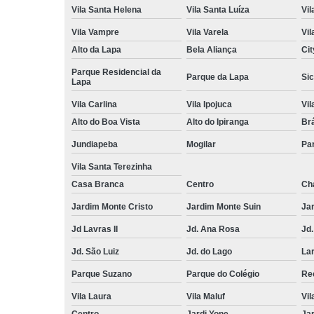
Vila Santa Helena
Vila Santa Luíza
Vil
Vila Vampre
Vila Varela
Vil
Alto da Lapa
Bela Aliança
Cit
Parque Residencial da
Parque da Lapa
Sic
Lapa
Vila Carlina
Vila Ipojuca
Vi
Alto do Boa Vista
Alto do Ipiranga
Br
Jundiapeba
Mogilar
Pa
Vila Santa Terezinha
Casa Branca
Centro
Ch
Jardim Monte Cristo
Jardim Monte Suin
Jar
Jd Lavras II
Jd. Ana Rosa
Jd.
Jd. São Luiz
Jd. do Lago
Lar
Parque Suzano
Parque do Colégio
Rec
Vila Laura
Vila Maluf
Vil
Centro
Jardi Yone
Ja