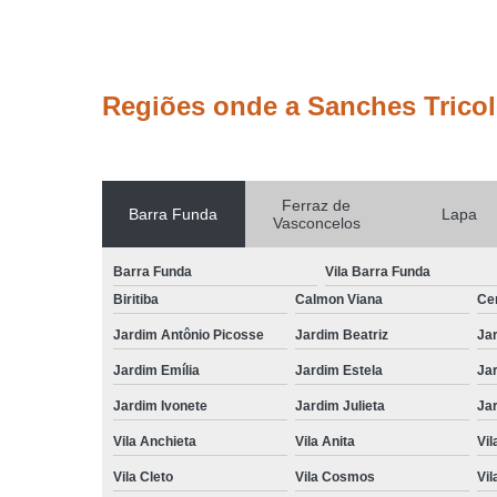
Regiões onde a Sanches Tricol
Ferraz de
Barra Funda
Lapa
Vasconcelos
Barra Funda
Vila Barra Funda
Biritiba
Calmon Viana
Ce
Jardim Antônio Picosse
Jardim Beatriz
Jar
Jardim Emília
Jardim Estela
Ja
Jardim Ivonete
Jardim Julieta
Ja
Vila Anchieta
Vila Anita
Vil
Vila Cleto
Vila Cosmos
Vil