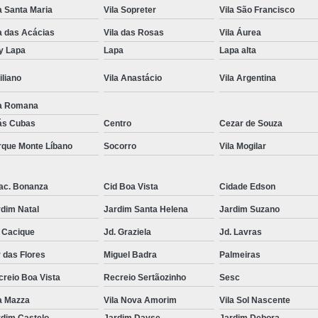
a Santa Maria
Vila Sopreter
Vila São Francisco
a das Acácias
Vila das Rosas
Vila Áurea
y Lapa
Lapa
Lapa alta
iliano
Vila Anastácio
Vila Argentina
la Romana
ás Cubas
Centro
Cezar de Souza
rque Monte Líbano
Socorro
Vila Mogilar
ac. Bonanza
Cid Boa Vista
Cidade Edson
dim Natal
Jardim Santa Helena
Jardim Suzano
 Cacique
Jd. Graziela
Jd. Lavras
 das Flores
Miguel Badra
Palmeiras
reio Boa Vista
Recreio Sertãozinho
Sesc
a Mazza
Vila Nova Amorim
Vila Sol Nascente
rdim Castelo
Jardim Dayse
Jardim Debora