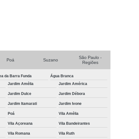
Cruzes
Tricologia do Cabelo Suzano
 e Terapia Capilar
Tricologia Estetica
ueda de Cabelo
Dermatologista Tricologista
de Cabelo Tricologista
Tricologista
ricologista Lapa
Tricologista Mogi das Cruzes
São Paulo -
Poá
Suzano
eludo
Tricologista para Particular
Regiões
ricologista Perto de Mim
Tricologista Suzano
ea da Barra Funda
Água Branca
Jardim Amélia
Jardim América
Jardim Dulce
Jardim Débora
Jardim Itamarati
Jardim Ivone
Poá
Vila Amélia
Vila Açoreana
Vila Bandeirantes
Vila Romana
Vila Ruth