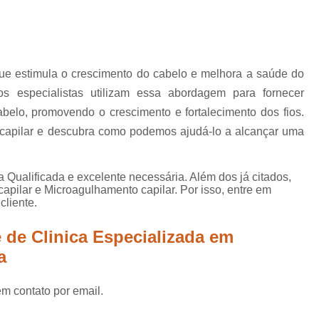
Queda Capilar Pós Cirur
Queda de Cabelo em Homens Suzan
Queda de Cabelo Excessiva Lapa
que estimula o crescimento do cabelo e melhora a saúde do
Queda de Cabelo Masculino Lapa
s especialistas utilizam essa abordagem para fornecer
Queda de Cabelo Pós Gravidez Mogi das
abelo, promovendo o crescimento e fortalecimento dos fios.
Tratamento para Queda de Ca
 capilar e descubra como podemos ajudá-lo a alcançar uma
Tratamento para Queda de Cabelo Ex
Tratamento Capilar para Cal
a Qualificada e excelente necessária. Além dos já citados,
pilar e Microagulhamento capilar. Por isso, entre em
Tratamento contra Calvície 
cliente.
Tratamento de Calvície
Tratamento de
 de Clinica Especializada em
Tratamento para Calvície Lapa
a
Tratamento para Calvície Mogi das 
em contato por email.
Tratamento Capilar de Crescimen
Tratamento de Regeneração Capi