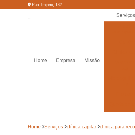
Rua Trajano, 182
Serviço
Alopéci
androgené
Calvíci
Clínica cap
Home
Empresa
Missão
Mesotera
capilar
Microagulh
capilar
Prp capi
Queda de c
Tratamentos
calvíci
Home
Serviços
clínica capilar
clinica para rec
Tratamentos