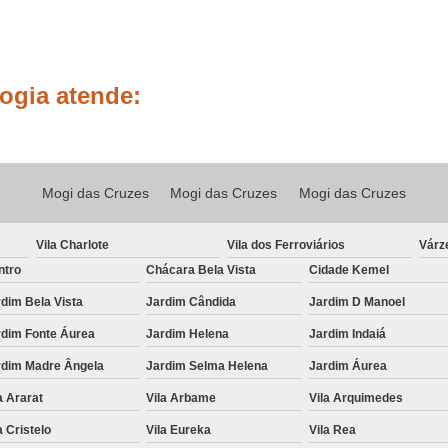
Tricologia do Cabelo Mogi das 
Tricologia dos Fios
Tricologia
ogia atende:
Tricologia Integrativa
Tricologia Q
Médico Tricologista
Medico 
Tricologista Crescimento de Cabelo
T
Mogi das Cruzes
Mogi das Cruzes
Mogi das Cruzes
Tricologista para Couro Cab
Tricologista para Queda de Cabelo
T
Vila Charlote
Vila dos Ferroviários
Várz
ntro
Chácara Bela Vista
Cidade Kemel
dim Bela Vista
Jardim Cândida
Jardim D Manoel
rdim Fonte Áurea
Jardim Helena
Jardim Indaiá
rdim Madre Ângela
Jardim Selma Helena
Jardim Áurea
a Ararat
Vila Arbame
Vila Arquimedes
a Cristelo
Vila Eureka
Vila Rea