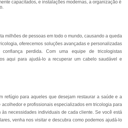
amente capacitados, e instalações modernas, a organização é
Mesoterapia para Calvície
o.
Mesoterapia para Queda de Ca
Microagulhamento Capilar Feminin
Microagulhamento Capilar para Alope
eta milhões de pessoas em todo o mundo, causando a queda
Microagulhamento para Cabelo
ricologia, oferecemos soluções avançadas e personalizadas
Microagulhamento p
 confiança perdida. Com uma equipe de tricologistas
mos aqui para ajudá-lo a recuperar um cabelo saudável e
Microagulhamento para Cabelo S
Microagulhamento para Crescer Cabelo
Microagulhamento para Queda de
Plasma Rico em Plaquetas para Cabelo
um refúgio para aqueles que desejam restaurar a saúde e a
Prp para Calvície
Prp par
colhedor e profissionais especializados em tricologia para
Prp para Calvicie Mogi das 
 às necessidades individuais de cada cliente. Se você está
Prp para Queda de Cabelo
Prp Plas
lares, venha nos visitar e descubra como podemos ajudá-lo