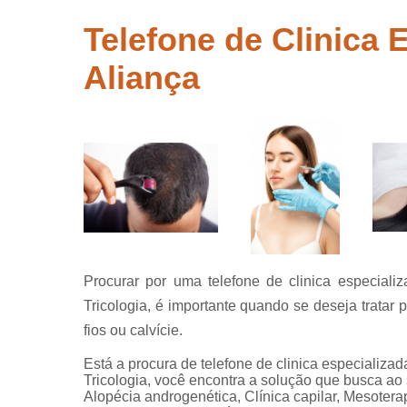
crescer ca
Telefone de Clinica 
Tratamentos
queda de c
Aliança
Tricolog
Tricologis
Procurar por uma telefone de clinica especial
Tricologia, é importante quando se deseja tratar
fios ou calvície.
Está a procura de telefone de clinica especializa
Tricologia, você encontra a solução que busca ao
Alopécia androgenética, Clínica capilar, Mesoterap