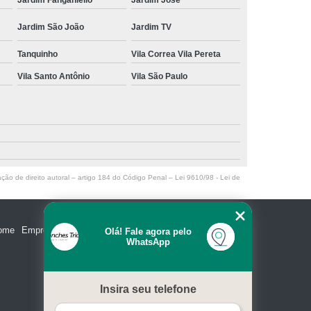
Jardim São João
Jardim TV
Tanquinho
Vila Correa Vila Pereta
Vila Santo Antônio
Vila São Paulo
ação de direito autoral – artigo 184 do Código Penal –
Lei 9610/98 - Lei de
ome
Empresa
Missão
Serviços
Contato
Mapa do site
Olá! Fale agora pelo
WhatsApp
Insira seu telefone