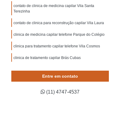
Mesoterapia para o Couro Cabeludo
contato de clinica de medicina capilar Vila Santa
Terezinha
belo
Mesoterapia Queda de Cabelo
o
Microagulhamento Capilar Masculino
contato de clinica para reconstrução capilar Vila Laura
cia
Microagulhamento no Couro Cabeludo
clinica de medicina capilar telefone Parque do Colégio
Microagulhamento para Cabelo Lapa
clinica para tratamento capilar telefone Vila Cosmos
ara Cabelo Mogi das Cruzes
clinica de tratamento capilar Brás Cubas
uzano
Microagulhamento para Calvície
clinica para reconstrução capilar Parque do Colégio
Microagulhamento para Crescimento Capilar
Entre em contato
 Cabelo
Plasma para Queda de Cabelo
(11) 4747-4537
Prp no Couro Cabeludo
Prp para Cabelo
a Calvicie
Prp para Calvicie Lapa
Cruzes
Prp para Calvicie Suzano
ma Capilar
Queda Capilar por Dengue Lapa