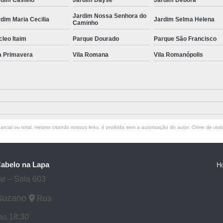
Jardim Nossa Senhora do
dim Maria Cecilia
Jardim Selma Helena
Caminho
leo Itaim
Parque Dourado
Parque São Francisco
a Primavera
Vila Romana
Vila Romanópolis
rcial ou total, mesmo citando nossos links, é proibida sem a autorização do autor. Crime de viol
Cabelo na Lapa
H
ar – Sala 603
 Suzano
Rua
as 18:30