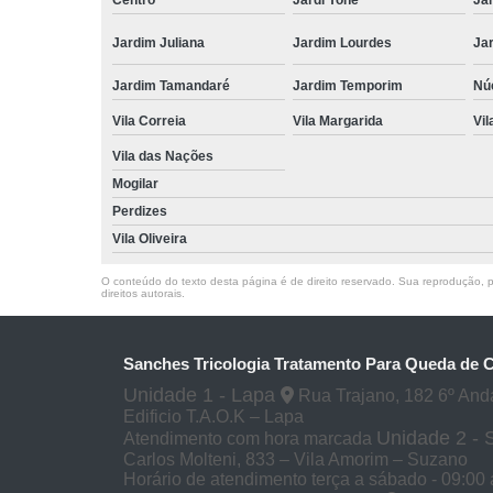
Jardim Juliana
Jardim Lourdes
Jar
Jardim Tamandaré
Jardim Temporim
Núc
Vila Correia
Vila Margarida
Vil
Vila das Nações
Mogilar
Perdizes
Vila Oliveira
O conteúdo do texto desta página é de direito reservado. Sua reprodução, pa
direitos autorais
.
Sanches Tricologia Tratamento Para Queda de 
Unidade 1 - Lapa
Rua Trajano, 182 6º And
Edificio T.A.O.K – Lapa
Unidade 2 -
Atendimento com hora marcada
Carlos Molteni, 833 – Vila Amorim – Suzano
Horário de atendimento terça a sábado - 09:00 