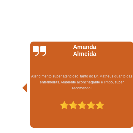
Gabriele Da Silva
Gomes
Super indico o tratamento capilar na clínica Sanches Tricologia
uanto das
obtive excelente resultado em apenas 3 meses de tratamento.
uper
Sempre tive pouquíssimo cabelo e afetava demais a minha
autoestima, estou extremamente satisfeita.