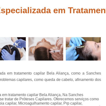
belo
Tratamento para Calvície Feminina Mo
Especializada em Tratamen
 para
Tratamento para 
abelo
Tratamento Queda de Cabelo Mascu
ia
Clinica de Recuperação Capi
tas
Clinica Especial
Clinica Especializada em Tratamento 
Clinica para Tratamento Capilar
Clinica para Tratame
Clinica para Tratamento Capilar Su
izada em tratamento capilar Bela Aliança, como a Sanches
Mesoterapia Capilar Feminin
 problemas capilares, como queda de cabelo, afinamento dos
Mesoterapia Capilar para Hom
Mesoterapia para Cabelo
da em tratamento capilar Bela Aliança, Na Sanches
 se tratar de Próteses Capilares. Oferecemos serviços como
Mesoterapia para Cabelo Mogi das 
ia capilar, Microagulhamento capilar, Prp capilar,