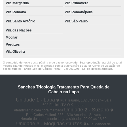
Vila Margarida
Vila Primavera
Vila Romana
Vila Romanópolis
Vila Santo Antônio
Vila São Paulo
Vila das Nações
Mogilar
Perdizes
Vila Oliveira
O conteúdo do texto desta página é de direito reservado. Sua reprodução, parcial ou total,
mesmo citando nossos links, é proibida sem a autorização do autor. Crime de violação de
direito autoral – artigo 184 do Código Penal –
Lei 9610/98 - Lei de direitos autorais
.
Sanches Tricologia Tratamento Para Queda de
Cabelo na Lapa
Unidade 1 - Lapa
Rua Trajano, 182 6º Andar – Sala
603 Edificio T.A.O.K – Lapa
Unidade 2 - Suzano
Atendimento com hora marcada
Rua Carlos Molteni, 833 – Vila Amorim – Suzano
Horário de atendimento terça a sábado - 09:00 as 18:30
Unidade 3 - Mogi das Cruzes
Rua Manoel de