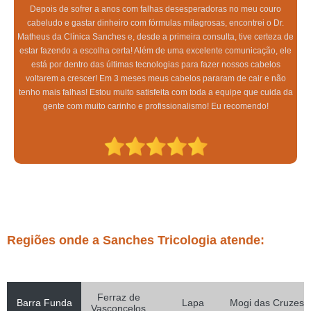
Depois de sofrer a anos com falhas desesperadoras no meu couro
cabeludo e gastar dinheiro com fórmulas milagrosas, encontrei o Dr.
Matheus da Clínica Sanches e, desde a primeira consulta, tive certeza de
estar fazendo a escolha certa! Além de uma excelente comunicação, ele
está por dentro das últimas tecnologias para fazer nossos cabelos
voltarem a crescer! Em 3 meses meus cabelos pararam de cair e não
tenho mais falhas! Estou muito satisfeita com toda a equipe que cuida da
gente com muito carinho e profissionalismo! Eu recomendo!
Regiões onde a Sanches Tricologia atende:
Ferraz de
Barra Funda
Lapa
Mogi das Cruzes
Vasconcelos