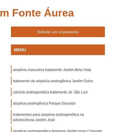
gi das Cruzes
Tratamento para Calvo Lapa
im Fonte Áurea
Eflúvio Telógeno Suzano
lino Suzano
Clinica de Medicina Capilar
Solicite um orçamento
lar
Clinica de Tratamento Capilar
izada em Queda de Cabelo
MENU
Capilar
Clinica para Reconstrução Capilar
Clinica para Tratamento Capilar Lapa
alopécia masculina tratamento Jardim Bela Vista
nto Capilar Mogi das Cruzes
tratamento de alopécia androgênica Jardim Dulce
zano
Clinica para Tratamento de Cabelo
calvície androgenética tratamento Jd. São Luiz
a
Mesoterapia Capilar Masculina
alopécia androgênica Parque Dourado
ens
Mesoterapia no Couro Cabeludo
Mesoterapia para Cabelo Lapa
tratamentos para alopécia androgenética na
adolescência Jardim José
Cruzes
Mesoterapia para Cabelo Suzano
alopécia androgenética feminina Jardim novo Colorado