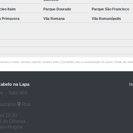
leo Itaim
Parque Dourado
Parque São Francisco
a Primavera
Vila Romana
Vila Romanópolis
rcial ou total, mesmo citando nossos links, é proibida sem a autorização do autor. Crime de viol
Cabelo na Lapa
H
ar – Sala 603
 Suzano
Rua
as 18:30
de Oliveira ,
tteo Mogilar