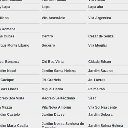
Tricologia do Cabelo Mogi das 
y Lapa
Lapa
Lapa alta
Tricologia dos Fios
Tricologia
iliano
Vila Anastácio
Vila Argentina
Tricologia Integrativa
Tricologia Q
la Romana
Médico Tricologista
Medico 
ás Cubas
Centro
Cezar de Souza
Tricologista Crescimento de Cabelo
T
rque Monte Líbano
Socorro
Vila Mogilar
Tricologista para Couro Cab
ac. Bonanza
Cid Boa Vista
Cidade Edson
Tricologista para Queda de Cabelo
T
dim Natal
Jardim Santa Helena
Jardim Suzano
 Cacique
Jd. Graziela
Jd. Lavras
 das Flores
Miguel Badra
Palmeiras
reio Boa Vista
Recreio Sertãozinho
Sesc
a Mazza
Vila Nova Amorim
Vila Sol Nascente
rdim Castelo
Jardim Dayse
Jardim Debora
Jardim Nossa Senhora do
dim Maria Cecilia
Jardim Selma Helena
Caminho