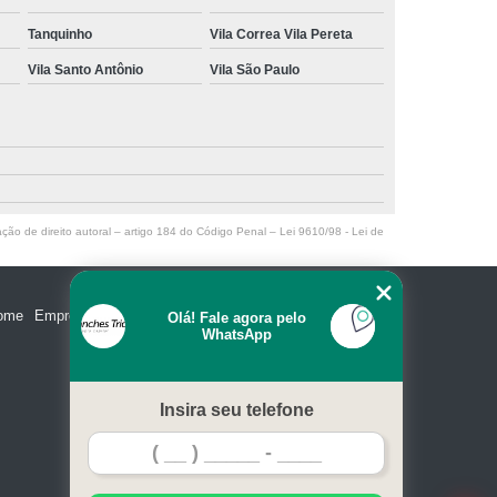
Tanquinho
Vila Correa Vila Pereta
Vila Santo Antônio
Vila São Paulo
ação de direito autoral – artigo 184 do Código Penal –
Lei 9610/98 - Lei de
ome
Empresa
Missão
Serviços
Contato
Mapa do site
Olá! Fale agora pelo
WhatsApp
Insira seu telefone