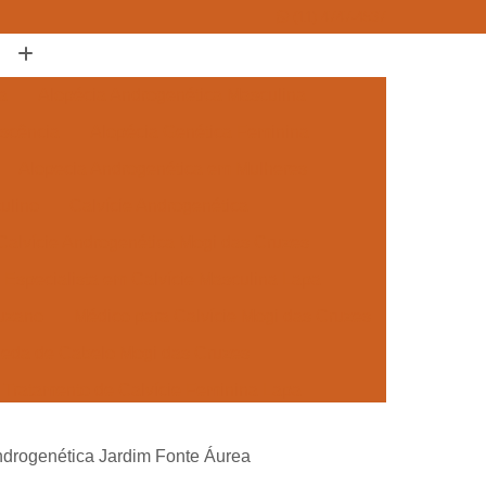
(11) 4747-4537
a
Alopécia Androgenética Masculina
escência
Alopécia Genética Feminina
Alopecia Androgenética em Mulheres
ulino
Calvície Androgenética
Calvície Androgenética Mogi das Cruzes
Especialista em Calvície Masculina Lapa
Suzano
Médico para Calvície Mogi das Cruzes
Queda de Cabelo Mogi das Cruzes
Tratamento de Calvície Feminina Lapa
 para Mulheres Mogi das Cruzes
androgenética Jardim Fonte Áurea
ra a Calvície Suzano