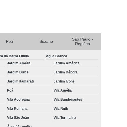
escer
Tratamento para Crescer Cabelo
a Crescer Cabelo Lapa
scer Cabelo Mogi das Cruzes
uzano
Tratamento para Crescer o Cabelo
São Paulo -
Poá
Suzano
Regiões
o
Tratamento Capilar para Queda de Cabelo
ea da Barra Funda
Água Branca
Tratamento Natural para Queda de Cabelo
Jardim Amélia
Jardim América
do
Tratamento para Queda Capilar
Jardim Dulce
Jardim Débora
Tratamento para Queda de Cabelo Feminino
Jardim Itamarati
Jardim Ivone
Tratamento para Queda de Cabelo Masculino
Poá
Vila Amélia
a de Cabelo Mogi das Cruzes
Vila Açoreana
Vila Bandeirantes
Queda de Cabelo Suzano
Vila Romana
Vila Ruth
mento de Cabelo
Tricologia Avançada
Vila São João
Vila Turmalina
 do Cabelo
Tricologia do Cabelo Lapa
Água Vermelha