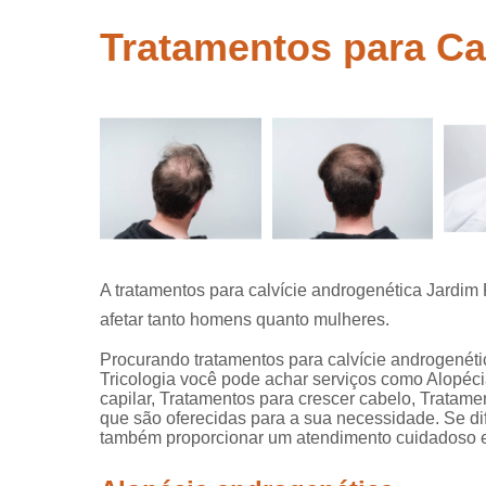
crescer ca
Tratamentos para Ca
Tratamentos
queda de c
Tricolog
Tricologis
A tratamentos para calvície androgenética Jardi
afetar tanto homens quanto mulheres.
Procurando tratamentos para calvície androgené
Tricologia você pode achar serviços como Alopéci
capilar, Tratamentos para crescer cabelo, Tratame
que são oferecidas para a sua necessidade. Se d
também proporcionar um atendimento cuidadoso e 