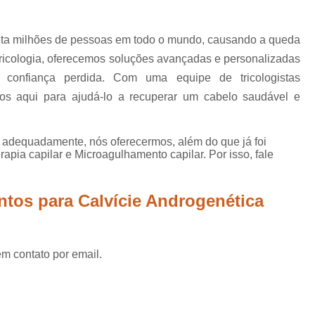
Mesoterapia para Calvície
Mesoterapia para Queda de Ca
eta milhões de pessoas em todo o mundo, causando a queda
Microagulhamento Capilar Feminin
ricologia, oferecemos soluções avançadas e personalizadas
Microagulhamento Capilar para Alope
 confiança perdida. Com uma equipe de tricologistas
mos aqui para ajudá-lo a recuperar um cabelo saudável e
Microagulhamento para Cabelo
Microagulhamento p
o adequadamente, nós oferecermos, além do que já foi
Microagulhamento para Cabelo S
apia capilar e Microagulhamento capilar. Por isso, fale
Microagulhamento para Crescer Cabelo
Microagulhamento para Queda de
ntos para Calvície Androgenética
Plasma Rico em Plaquetas para Cabelo
Prp para Calvície
Prp par
em contato por email.
Prp para Calvicie Mogi das 
Prp para Queda de Cabelo
Prp Plas