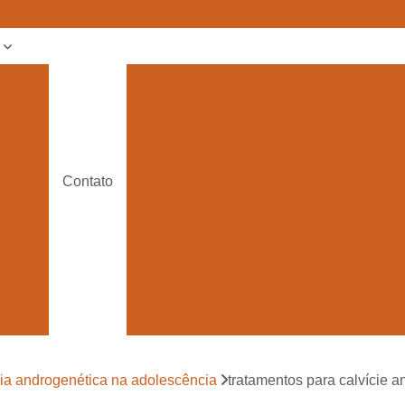
s
a
Alopécia Androgenética Feminin
tica
Alopécia Androgenética na Adol
e
Alopecia Androgenetica Frontal
ilar
Alopecia no Cabelo Masc
Contato
pia
Calvície Androgenética Lapa
Calvície Androgenética Suzano
amento
Especialista para Calvície em Homens 
lar
Profissional Que Trata 
abelo
Soluções para Calvície Lapa
 para
Tratamento de Calvície
e
ia androgenética na adolescência
tratamentos para calvície 
Tratamento pa
 para