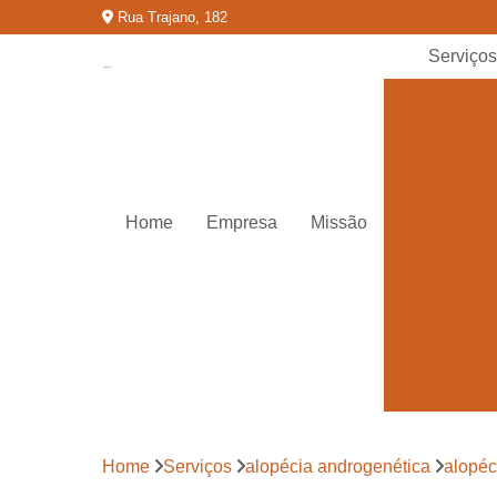
Rua Trajano, 182
Serviço
Alopéci
androgené
Calvíci
Clínica cap
Home
Empresa
Missão
Mesotera
capilar
Microagulh
capilar
Prp capi
Queda de c
Tratamentos
calvíci
Home
Serviços
alopécia androgenética
alopéc
Tratamentos