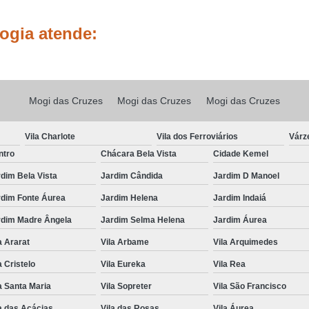
Tratamento para Cabelo Natural Cr
ogia atende:
Tratamento par
Tratamento para Cre
Tratamento para Crescer Cabelo S
Mogi das Cruzes
Mogi das Cruzes
Mogi das Cruzes
Tratamento para Crescimento de Cabel
Vila Charlote
Vila dos Ferroviários
Várz
Tratamento contra Queda de Cabelo
ntro
Chácara Bela Vista
Cidade Kemel
Tratamento para Cabelo Cain
dim Bela Vista
Jardim Cândida
Jardim D Manoel
Tratamento para Queda de Cabelo
rdim Fonte Áurea
Jardim Helena
Jardim Indaiá
Tratamento para Queda de Cabelo Lapa
rdim Madre Ângela
Jardim Selma Helena
Jardim Áurea
Tratamento para Qued
a Ararat
Vila Arbame
Vila Arquimedes
Tratamento para 
a Cristelo
Vila Eureka
Vila Rea
Tratamento para Queda e Cresci
a Santa Maria
Vila Sopreter
Vila São Francisco
Tricologia Capilar
Tricologia
a das Acácias
Vila das Rosas
Vila Áurea