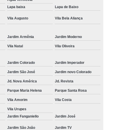
Cruzes
Tricologia do Cabelo Suzano
Lapa baixa
Lapa de Baixo
 e Terapia Capilar
Tricologia Estetica
Vila Augusto
Vila Bela Aliança
ueda de Cabelo
Dermatologista Tricologista
de Cabelo Tricologista
Tricologista
Jardim Armênia
Jardim Moderno
ricologista Lapa
Tricologista Mogi das Cruzes
Vila Natal
Vila Oliveira
eludo
Tricologista para Particular
Jardim Colorado
Jardim Imperador
ricologista Perto de Mim
Tricologista Suzano
Jardim São José
Jardim novo Colorado
Jd. Nova América
Jd. Revista
Parque Maria Helena
Parque Santa Rosa
Vila Amorim
Vila Costa
Vila Urupes
Jardim Fanganiello
Jardim José
Jardim São João
Jardim TV