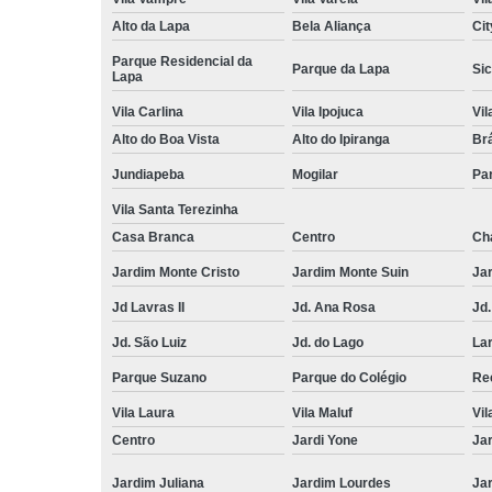
Alto da Lapa
Bela Aliança
Cit
Parque Residencial da
Parque da Lapa
Sic
Lapa
Vila Carlina
Vila Ipojuca
Vi
Alto do Boa Vista
Alto do Ipiranga
Br
Jundiapeba
Mogilar
Pa
Vila Santa Terezinha
Casa Branca
Centro
Ch
Jardim Monte Cristo
Jardim Monte Suin
Jar
Jd Lavras II
Jd. Ana Rosa
Jd.
Jd. São Luiz
Jd. do Lago
Lar
Parque Suzano
Parque do Colégio
Rec
Vila Laura
Vila Maluf
Vil
Centro
Jardi Yone
Ja
Jardim Juliana
Jardim Lourdes
Jar