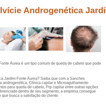
belo
Tratamento para Calvície Feminina Mo
lvície Androgenética Jard
 para
Tratamento para 
abelo
Tratamento Queda de Cabelo Mascu
ia
Clinica de Recuperação Capi
tas
Clinica Especial
Clinica Especializada em Tratamento 
Clinica para Tratamento Capilar
Clinica para Tratame
m Fonte Áurea é um tipo comum de queda de cabelo que pode
Clinica para Tratamento Capilar Su
Mesoterapia Capilar Feminin
tica Jardim Fonte Áurea? Saiba que com a Sanches
a androgenética, Clínica capilar e Microagulhamento
Mesoterapia Capilar para Hom
ntos para queda de cabelo, Prp capilar entre outras opções
iferenciado dentro de seu segmento, a empresa consegue
Mesoterapia para Cabelo
que busca a satisfação do cliente.
Mesoterapia para Cabelo Mogi das 