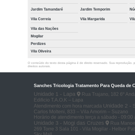
Jardim Tamandaré
Jardim Temporim
Núc
Vila Correia
Vila Margarida
Vil
Vila das Nações
Mogilar
Perdizes
Vila Oliveira
O conteúdo do texto desta página é de direito reservado. Sua reprodução, pa
direitos autorais
.
Sanches Tricologia Tratamento Para Queda de 
Unidade 1 - Lapa
Rua Trajano, 182 6º And
Edificio T.A.O.K – Lapa
Unidade 2 -
Atendimento com hora marcada
Carlos Molteni, 833 – Vila Amorim – Suzano
Horário de atendimento terça a sábado - 09:00 
Unidade 3 - Mogi das Cruzes
Rua Manoel 
269 Torre 3 Sala 101 - Vila Mogilar - Helbor Pa
Sky Mall