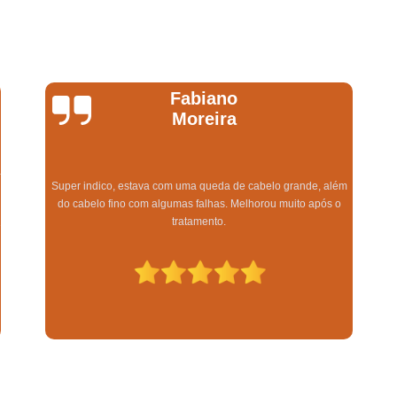
Queda Capilar Pós Cirur
Queda de Cabelo em Homens Suzan
Queda de Cabelo Excessiva Lapa
Queda de Cabelo Masculino Lapa
Fabiano
Moreira
Queda de Cabelo Pós Gravidez Mogi das
Tratamento para Queda de Ca
a
Tratamento para Queda de Cabelo Ex
Super indico, estava com uma queda de cabelo grande, além
do cabelo fino com algumas falhas. Melhorou muito após o
Tratamento Capilar para Cal
tratamento.
3
Tratamento contra Calvície 
Tratamento de Calvície
Tratamento de
Tratamento para Calvície Lapa
Tratamento para Calvície Mogi das 
Tratamento Capilar de Crescimen
Tratamento de Regeneração Capi