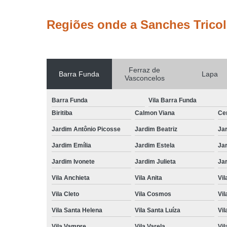
Regiões onde a Sanches Tricol
Ferraz de
Barra Funda
Lapa
Vasconcelos
Barra Funda
Vila Barra Funda
Biritiba
Calmon Viana
Ce
Jardim Antônio Picosse
Jardim Beatriz
Jar
Jardim Emília
Jardim Estela
Ja
Jardim Ivonete
Jardim Julieta
Ja
Vila Anchieta
Vila Anita
Vil
Vila Cleto
Vila Cosmos
Vil
Vila Santa Helena
Vila Santa Luíza
Vil
Vila Vampre
Vila Varela
Vil