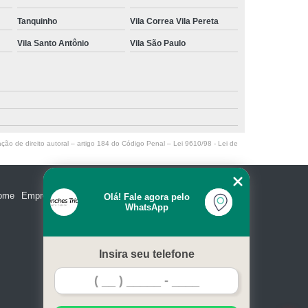
Tanquinho
Vila Correa Vila Pereta
Vila Santo Antônio
Vila São Paulo
ação de direito autoral – artigo 184 do Código Penal –
Lei 9610/98 - Lei de
ome
Empresa
Missão
Serviços
Contato
Mapa do site
Olá! Fale agora pelo
WhatsApp
Insira seu telefone