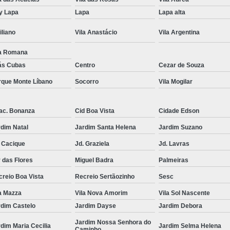
Tricologia do Cabelo Mogi das 
y Lapa
Lapa
Lapa alta
Tricologia dos Fios
Tricologia
iliano
Vila Anastácio
Vila Argentina
Tricologia Integrativa
Tricologia Q
la Romana
Médico Tricologista
Medico 
ás Cubas
Centro
Cezar de Souza
Tricologista Crescimento de Cabelo
T
rque Monte Líbano
Socorro
Vila Mogilar
Tricologista para Couro Cab
ac. Bonanza
Cid Boa Vista
Cidade Edson
Tricologista para Queda de Cabelo
T
dim Natal
Jardim Santa Helena
Jardim Suzano
 Cacique
Jd. Graziela
Jd. Lavras
 das Flores
Miguel Badra
Palmeiras
reio Boa Vista
Recreio Sertãozinho
Sesc
a Mazza
Vila Nova Amorim
Vila Sol Nascente
rdim Castelo
Jardim Dayse
Jardim Debora
Jardim Nossa Senhora do
dim Maria Cecilia
Jardim Selma Helena
Caminho