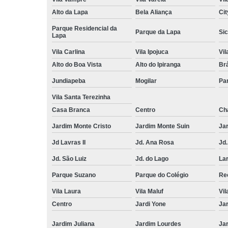
Alto da Lapa
Bela Aliança
Cit
Parque Residencial da
Parque da Lapa
Sic
Lapa
Vila Carlina
Vila Ipojuca
Vi
Alto do Boa Vista
Alto do Ipiranga
Br
Jundiapeba
Mogilar
Pa
Vila Santa Terezinha
Casa Branca
Centro
Ch
Jardim Monte Cristo
Jardim Monte Suin
Jar
Jd Lavras II
Jd. Ana Rosa
Jd.
Jd. São Luiz
Jd. do Lago
Lar
Parque Suzano
Parque do Colégio
Rec
Vila Laura
Vila Maluf
Vil
Centro
Jardi Yone
Ja
Jardim Juliana
Jardim Lourdes
Jar