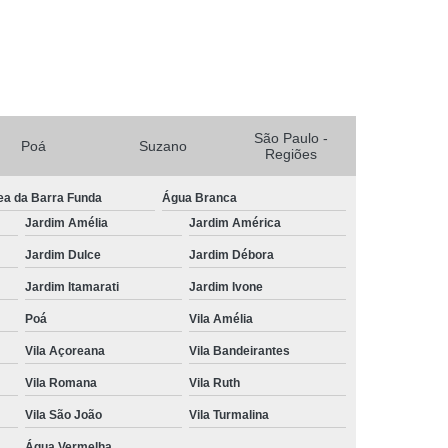
escer
Tratamento para Crescer Cabelo
a Crescer Cabelo Lapa
scer Cabelo Mogi das Cruzes
uzano
Tratamento para Crescer o Cabelo
São Paulo -
Poá
Suzano
Regiões
o
Tratamento Capilar para Queda de Cabelo
ea da Barra Funda
Água Branca
Tratamento Natural para Queda de Cabelo
Jardim Amélia
Jardim América
do
Tratamento para Queda Capilar
Jardim Dulce
Jardim Débora
Tratamento para Queda de Cabelo Feminino
Jardim Itamarati
Jardim Ivone
Tratamento para Queda de Cabelo Masculino
Poá
Vila Amélia
a de Cabelo Mogi das Cruzes
Vila Açoreana
Vila Bandeirantes
Queda de Cabelo Suzano
Vila Romana
Vila Ruth
mento de Cabelo
Tricologia Avançada
Vila São João
Vila Turmalina
 do Cabelo
Tricologia do Cabelo Lapa
Água Vermelha