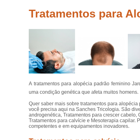
crescer ca
Tratamentos para Al
Tratamentos
queda de c
Tricolog
Tricologis
A tratamentos para alopécia padrão feminino Ja
uma condição genética que afeta muitos homens.
Quer saber mais sobre tratamentos para alopécia
você precisa aqui na Sanches Tricologia. São div
androgenética, Tratamentos para crescer cabelo, Cl
Tratamentos para calvície e Mesoterapia capilar. P
competentes e em equipamentos inovadores.