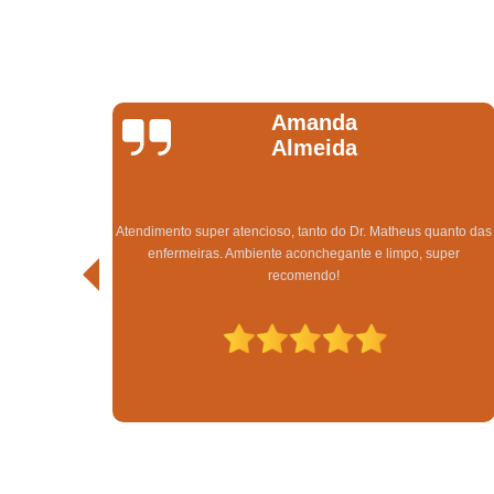
Gabriele Da Silva
Gomes
Super indico o tratamento capilar na clínica Sanches Tricologia
uanto das
obtive excelente resultado em apenas 3 meses de tratamento.
uper
Sempre tive pouquíssimo cabelo e afetava demais a minha
autoestima, estou extremamente satisfeita.