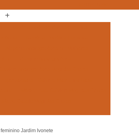
(11) 4747-4537
a
Alopécia Androgenética Masculina
escência
Alopécia Genética Feminina
Alopecia Androgenética em Mulheres
ulino
Calvície Androgenética
Calvície Androgenética Mogi das Cruzes
Especialista em Calvície Masculina Lapa
Suzano
Médico para Calvície Mogi das Cruzes
Queda de Cabelo Mogi das Cruzes
Tratamento de Calvície Feminina Lapa
 para Mulheres Mogi das Cruzes
 feminino Jardim Ivonete
ra a Calvície Suzano