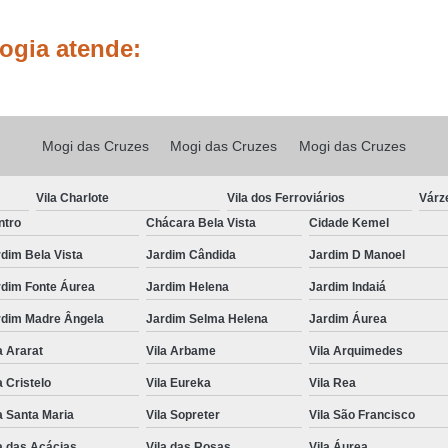
Tratamento para Cabelo Natural Cr
ogia atende:
Tratamento par
Tratamento para Cre
Tratamento para Crescer Cabelo S
Mogi das Cruzes
Mogi das Cruzes
Mogi das Cruzes
Tratamento para Crescimento de Cabel
Vila Charlote
Vila dos Ferroviários
Várz
Tratamento contra Queda de Cabelo
ntro
Chácara Bela Vista
Cidade Kemel
Tratamento para Cabelo Cain
dim Bela Vista
Jardim Cândida
Jardim D Manoel
Tratamento para Queda de Cabelo
rdim Fonte Áurea
Jardim Helena
Jardim Indaiá
Tratamento para Queda de Cabelo Lapa
rdim Madre Ângela
Jardim Selma Helena
Jardim Áurea
Tratamento para Qued
a Ararat
Vila Arbame
Vila Arquimedes
Tratamento para 
a Cristelo
Vila Eureka
Vila Rea
Tratamento para Queda e Cresci
a Santa Maria
Vila Sopreter
Vila São Francisco
Tricologia Capilar
Tricologia
a das Acácias
Vila das Rosas
Vila Áurea