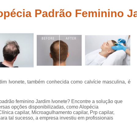
belo
Tratamento para Calvície Feminina Mo
opécia Padrão Feminino J
 para
Tratamento para 
abelo
Tratamento Queda de Cabelo Mascu
ia
Clinica de Recuperação Capi
tas
Clinica Especial
Clinica Especializada em Tratamento 
Clinica para Tratamento Capilar
Clinica para Tratame
rdim Ivonete, também conhecida como calvície masculina, é
Clinica para Tratamento Capilar Su
Mesoterapia Capilar Feminin
 padrão feminino Jardim Ivonete? Encontre a solução que
ersas opções disponibilizadas, como Alopécia
Mesoterapia Capilar para Hom
ínica capilar, Microagulhamento capilar, Prp capilar,
ara tal sucesso, a empresa investiu em profissionais
Mesoterapia para Cabelo
Mesoterapia para Cabelo Mogi das 