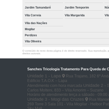
Jardim Tamandaré
Jardim Temporim
Núc
Vila Correia
Vila Margarida
Vil
Vila das Nações
Mogilar
Perdizes
Vila Oliveira
O conteúdo do texto desta página é de direito reservado. Sua reprodução, pa
direitos autorais
.
Sanches Tricologia Tratamento Para Queda de 
Unidade 1 - Lapa
Rua Trajano, 182 6º And
Edificio T.A.O.K – Lapa
Unidade 2 -
Atendimento com hora marcada
Carlos Molteni, 833 – Vila Amorim – Suzano
Horário de atendimento terça a sábado - 09:00 
Unidade 3 - Mogi das Cruzes
Rua Manoel 
269 Torre 3 Sala 101 - Vila Mogilar - Helbor Pa
Sky Mall