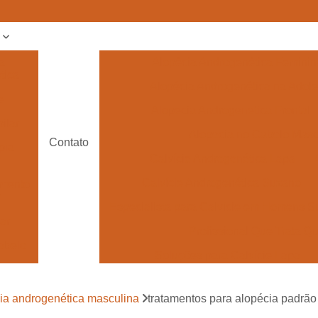
s
a
Alopécia Androgenética Feminin
tica
Alopécia Androgenética na Adol
e
Alopecia Androgenetica Frontal
ilar
Alopecia no Cabelo Masc
Contato
pia
Calvície Androgenética Lapa
Calvície Androgenética Suzano
amento
Especialista para Calvície em Homens 
lar
Profissional Que Trata 
abelo
Soluções para Calvície Lapa
 para
Tratamento de Calvície
e
ia androgenética masculina
tratamentos para alopécia padrão
Tratamento pa
 para