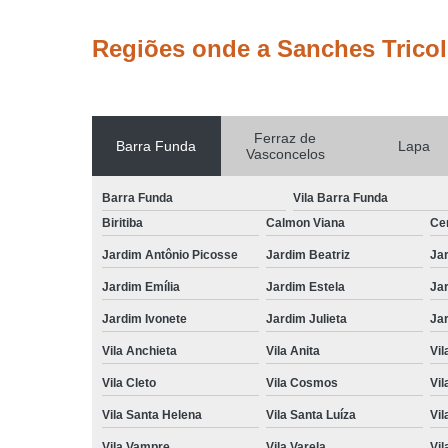
Regiões onde a Sanches Tricol
Ferraz de
Barra Funda
Lapa
Vasconcelos
Barra Funda
Vila Barra Funda
Biritiba
Calmon Viana
Ce
Jardim Antônio Picosse
Jardim Beatriz
Jar
Jardim Emília
Jardim Estela
Ja
Jardim Ivonete
Jardim Julieta
Ja
Vila Anchieta
Vila Anita
Vil
Vila Cleto
Vila Cosmos
Vil
Vila Santa Helena
Vila Santa Luíza
Vil
Vila Vampre
Vila Varela
Vil