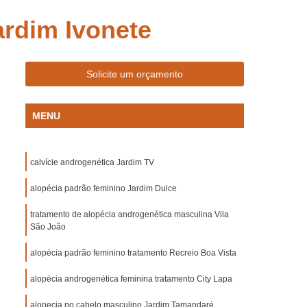
gi das Cruzes
Tratamento para Calvo Lapa
ardim Ivonete
Eflúvio Telógeno Suzano
lino Suzano
Clinica de Medicina Capilar
Solicite um orçamento
lar
Clinica de Tratamento Capilar
izada em Queda de Cabelo
MENU
Capilar
Clinica para Reconstrução Capilar
Clinica para Tratamento Capilar Lapa
calvície androgenética Jardim TV
nto Capilar Mogi das Cruzes
alopécia padrão feminino Jardim Dulce
zano
Clinica para Tratamento de Cabelo
tratamento de alopécia androgenética masculina Vila
a
Mesoterapia Capilar Masculina
São João
ens
Mesoterapia no Couro Cabeludo
alopécia padrão feminino tratamento Recreio Boa Vista
Mesoterapia para Cabelo Lapa
alopécia androgenética feminina tratamento City Lapa
Cruzes
Mesoterapia para Cabelo Suzano
alopecia no cabelo masculino Jardim Tamandaré