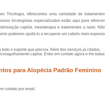
Mesoterapia para Calvície
Mesoterapia para Queda de Ca
es Tricologia, oferecemos uma variedade de tratamentos
Microagulhamento Capilar Feminin
ossos tricologistas especializados estão aqui para oferecer
Microagulhamento Capilar para Alope
stimulação capilar, mesoterapia e tratamentos a laser. Não
a como podemos ajudá-lo a recuperar um cabelo mais espesso
Microagulhamento para Cabelo
Microagulhamento p
 todo o suporte que precisa. Além dos serviços já citados,
Microagulhamento para Cabelo S
roagulhamento capilar. Entre em contato agora e tire todas
Microagulhamento para Crescer Cabelo
Microagulhamento para Queda de
ntos para Alopécia Padrão Feminino
Plasma Rico em Plaquetas para Cabelo
Prp para Calvície
Prp par
em contato por email.
Prp para Calvicie Mogi das 
Prp para Queda de Cabelo
Prp Plas