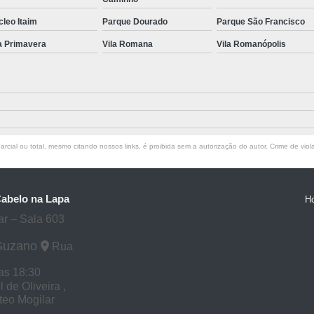
leo Itaim
Parque Dourado
Parque São Francisco
a Primavera
Vila Romana
Vila Romanópolis
rcial ou total, mesmo citando nossos links, é proibida sem a autorização do autor. Crime de viol
Cabelo na Lapa
H
ar – Sala 603
 Suzano
Rua
as 18:30
de Oliveira ,
tteo Mogilar