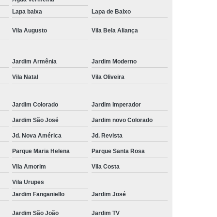
Cruzes
Tricologia do Cabelo Suzano
Lapa baixa
Lapa de Baixo
 e Terapia Capilar
Tricologia Estetica
Vila Augusto
Vila Bela Aliança
ueda de Cabelo
Dermatologista Tricologista
de Cabelo Tricologista
Tricologista
Jardim Armênia
Jardim Moderno
ricologista Lapa
Tricologista Mogi das Cruzes
Vila Natal
Vila Oliveira
eludo
Tricologista para Particular
Jardim Colorado
Jardim Imperador
ricologista Perto de Mim
Tricologista Suzano
Jardim São José
Jardim novo Colorado
Jd. Nova América
Jd. Revista
Parque Maria Helena
Parque Santa Rosa
Vila Amorim
Vila Costa
Vila Urupes
Jardim Fanganiello
Jardim José
Jardim São João
Jardim TV