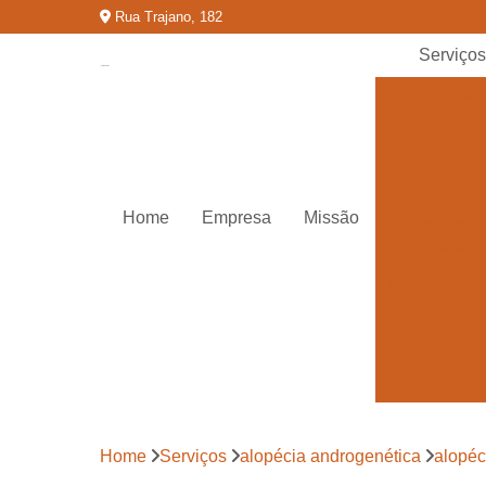
Rua Trajano, 182
Serviço
Alopéci
androgené
Calvíci
Clínica cap
Home
Empresa
Missão
Mesotera
capilar
Microagulh
capilar
Prp capi
Queda de c
Tratamentos
calvíci
Home
Serviços
alopécia androgenética
alopéc
Tratamentos