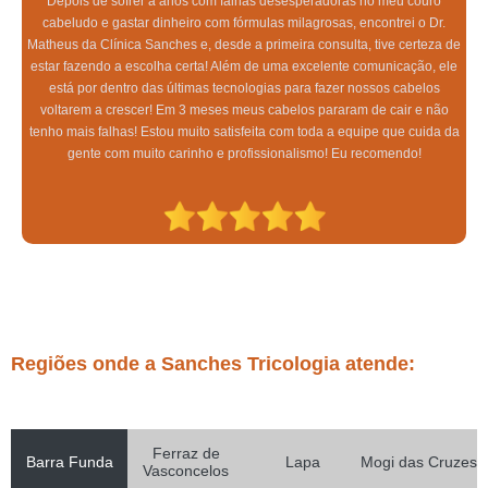
Depois de sofrer a anos com falhas desesperadoras no meu couro
cabeludo e gastar dinheiro com fórmulas milagrosas, encontrei o Dr.
Matheus da Clínica Sanches e, desde a primeira consulta, tive certeza de
estar fazendo a escolha certa! Além de uma excelente comunicação, ele
está por dentro das últimas tecnologias para fazer nossos cabelos
voltarem a crescer! Em 3 meses meus cabelos pararam de cair e não
tenho mais falhas! Estou muito satisfeita com toda a equipe que cuida da
gente com muito carinho e profissionalismo! Eu recomendo!
Regiões onde a Sanches Tricologia atende:
Ferraz de
Barra Funda
Lapa
Mogi das Cruzes
Vasconcelos