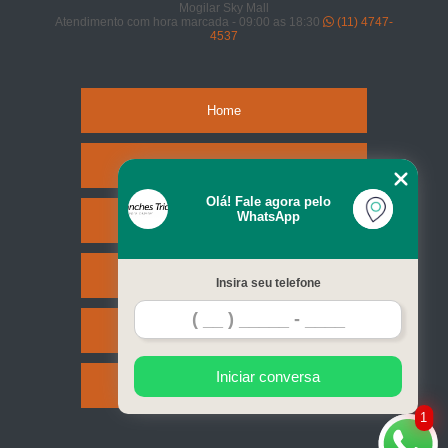
Mogilar Sky Mall
Atendimento com hora marcada - 09:00 as 18:30
(11) 4747-
4537
Home
Empresa
Olá! Fale agora pelo
WhatsApp
Missão
Serviços
Insira seu telefone
Contato
Iniciar conversa
Mapa do site
1