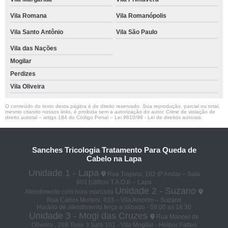
Vila Romana
Vila Romanópolis
Vila Santo Antônio
Vila São Paulo
Vila das Nações
Mogilar
Perdizes
Vila Oliveira
O conteúdo do texto desta página é de direito reservado. Sua reprodução, parcial ou total,
mesmo citando nossos links, é proibida sem a autorização do autor. Crime de violação de
direito autoral – artigo 184 do Código Penal –
Lei 9610/98 - Lei de direitos autorais
.
Sanches Tricologia Tratamento Para Queda de
Cabelo na Lapa
Unidade 1 - Lapa
Rua Trajano, 182 6º Andar – Sala
603 Edificio T.A.O.K – Lapa
Unidade 2 - Suzano
Atendimento com hora marcada
Rua Carlos Molteni, 833 – Vila Amorim – Suzano
Horário de atendimento terça a sábado - 09:00 as 18:30
Unidade 3 - Mogi das Cruzes
Rua Manoel de
Oliveira , 269 Torre 3 Sala 101 - Vila Mogilar - Helbor Patteo